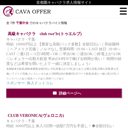
首都圏キャバクラ求人情報サイト
全
7
件
千葉中央
でのキャバクラバイト情報
高級キャバクラ club twe’lv(トゥエルブ)
キャバクラ - 千葉
時給: 10000円以上 【豊富な高額バック多数】全額日払い｜昇給随時
｜ヘアメイク完備｜ノルマなし 営業時間: 19:00～LAST 休日: 19:00～
LAST ◇週1日～/1日3時間～OK ◇早出OK ◇遅出OK ◇終電上がりOK
◇レギュラー出勤大歓迎 早めのOPENで稼げる時間が長い！ 時間や頻
度などは希望を聞いた上で 一緒に決定しましょう♪
未経験者大歓迎,経験者優遇,全額日払いOK,終電上がりOK,送りあり,土曜も営業,日曜も営業,寮も完
備,ヘアメイク完備,ドレスレンタルあり,3時間以内の勤務OK,Wワーク歓迎,友達と一緒に体入OK,ド
リンクバックあり,指名バックあり,同伴バックあり
スポンサー: 体入ドットコム
詳細ページへ
CLUB VERONICA(ヴェロニカ)
キャバクラ - 千葉
時給: 6000円以上 体入3日間⇒総額7万円を手渡し！◆全額日払い