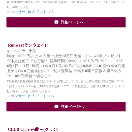
備,3時間以内の勤務OK,Wワーク歓迎,私服OK,友達と一緒に体入OK,ドリンクバックあり,指名バック
あり,同伴バックあり
スポンサー: 体入ドットコム
詳細ページへ
Runway(ランウェイ)
キャバクラ - 千葉
時給: 10000円以上 本入後⇒祝金20万円支給！ドレス1着プレゼント
☆体入は何回でも可能！ 営業時間: 20:00～LAST 休日: 20:00～LAST
■週1日～/1日3時間～OK ■月1回の出勤OK◎ ■早出OK ■遅出OK ■終電
上がりOK ■完全自由シフト制※週単位で申請 ■即日面接＆即日体入
OK♪ ■出勤調整一切なし☆
未経験者大歓迎,経験者優遇,全額日払いOK,終電上がりOK,送りあり,土曜も営業,日曜も営業,ヘアメイ
ク完備,ドレスレンタルあり,3時間以内の勤務OK,Wワーク歓迎,友達と一緒に体入OK,ドリンクバック
あり,指名バックあり,同伴バックあり
スポンサー: 体入ドットコム
詳細ページへ
CLUB Clan~來蘭～(クラン)