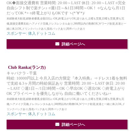
OK◆面接交通費有 営業時間: 20:00～LAST 休日: 20:00～LAST ○完全
自由シフト制で楽チン♪ ○週1日～&1日3時間～OK！ ○なんなら月1日
だってOK *+ ○終電上がりもOKですヽ(*’∀’*)/
未経験者大歓迎,経験者優遇,全額日払いOK,終電上がりOK,送りあり,土曜も営業,日曜も営業,寮も完
備,面接交通費支給,ヘアメイク完備,ドレスレンタルあり,3時間以内の勤務OK,Wワーク歓迎,友達と一
緒に体入OK,ドリンクバックあり,指名バックあり,同伴バックあり
スポンサー: 体入ドットコム
詳細ページへ
Club Ranka(ランカ)
キャバクラ - 千葉
時給: 10000円以上 今月入店の方限定『本入特典』⇒ドレス1着を無料
で支給＆3ヶ月間の時給保証あり 営業時間: 20:00～LAST 休日: 20:00
～LAST ◇週1日～/1日3時間～OK ◇早出OK ◇遅出OK ◇終電上がり
OK プライベートを優先しながら 自由に働いてくださいね♪+
未経験者大歓迎,経験者優遇,全額日払いOK,終電上がりOK,送りあり,土曜も営業,日曜も営業,寮も完
備,ヘアメイク完備,ドレスレンタルあり,3時間以内の勤務OK,Wワーク歓迎,友達と一緒に体入OK,ド
リンクバックあり,指名バックあり,同伴バックあり
スポンサー: 体入ドットコム
詳細ページへ