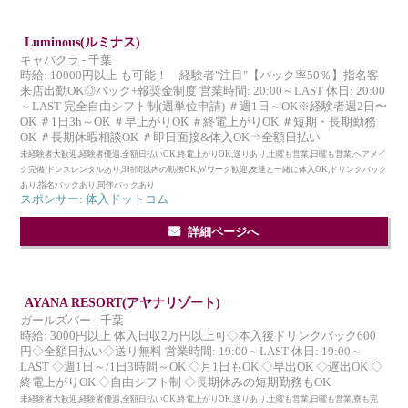
Luminous(ルミナス)
キャバクラ - 千葉
時給: 10000円以上 も可能！ 経験者"注目"【バック率50％】指名客
来店出勤OK◎バック+報奨金制度 営業時間: 20:00～LAST 休日: 20:00
～LAST 完全自由シフト制(週単位申請) ＃週1日～OK※経験者週2日〜
OK ＃1日3h～OK ＃早上がりOK ＃終電上がりOK ＃短期・長期勤務
OK ＃長期休暇相談OK ＃即日面接&体入OK⇒全額日払い
未経験者大歓迎,経験者優遇,全額日払いOK,終電上がりOK,送りあり,土曜も営業,日曜も営業,ヘアメイ
ク完備,ドレスレンタルあり,3時間以内の勤務OK,Wワーク歓迎,友達と一緒に体入OK,ドリンクバック
あり,指名バックあり,同伴バックあり
スポンサー: 体入ドットコム
詳細ページへ
AYANA RESORT(アヤナリゾート)
ガールズバー - 千葉
時給: 3000円以上 体入日収2万円以上可◇本入後ドリンクバック600
円◇全額日払い◇送り無料 営業時間: 19:00～LAST 休日: 19:00～
LAST ◇週1日～/1日3時間～OK ◇月1日もOK ◇早出OK ◇遅出OK ◇
終電上がりOK ◇自由シフト制 ◇長期休みの短期勤務もOK
未経験者大歓迎,経験者優遇,全額日払いOK,終電上がりOK,送りあり,土曜も営業,日曜も営業,寮も完