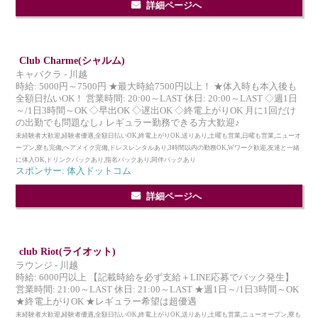
詳細ページへ
Club Charme(シャルム)
キャバクラ - 川越
時給: 5000円～7500円 ★最大時給7500円以上！ ★体入時も本入後も
全額日払いOK！ 営業時間: 20:00～LAST 休日: 20:00～LAST ◇週1日
～/1日3時間～OK ◇早出OK ◇遅出OK ◇終電上がりOK 月に1回だけ
の出勤でも問題なし♪ レギュラー勤務できる方大歓迎♪
未経験者大歓迎,経験者優遇,全額日払いOK,終電上がりOK,送りあり,土曜も営業,日曜も営業,ニューオ
ープン,寮も完備,ヘアメイク完備,ドレスレンタルあり,3時間以内の勤務OK,Wワーク歓迎,友達と一緒
に体入OK,ドリンクバックあり,指名バックあり,同伴バックあり
スポンサー: 体入ドットコム
詳細ページへ
club Riot(ライオット)
ラウンジ - 川越
時給: 6000円以上 【記載時給を必ず支給＋LINE応募でバック発生】
営業時間: 21:00～LAST 休日: 21:00～LAST ★週1日～/1日3時間～OK
★終電上がりOK ★レギュラー希望は超優遇
未経験者大歓迎,経験者優遇,全額日払いOK,終電上がりOK,送りあり,土曜も営業,ニューオープン,寮も