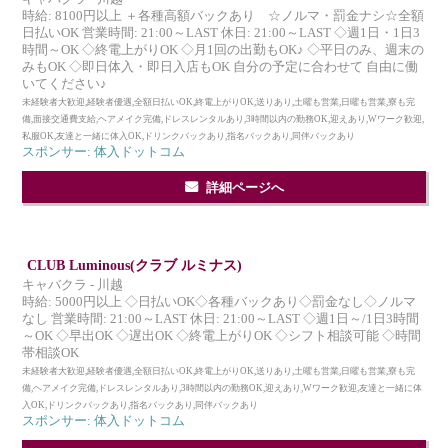
時給: 8100円以上 ＋各種高額バックあり ☆ノルマ・罰金ナシ☆全額
日払いOK 営業時間: 21:00～LAST 休日: 21:00～LAST ◇週1日・1日3
時間～OK ◇終電上がりOK ◇月1回の出勤もOK♪ ◇平日のみ、週末の
みもOK ◇即日体入・即日入店もOK 自分の予定に合わせて 自由に働
いてください♪
未経験者大歓迎,経験者優遇,全額日払いOK,終電上がりOK,送りあり,土曜も営業,日曜も営業,寮も完
備,面接交通費支給,ヘアメイク完備,ドレスレンタルあり,3時間以内の勤務OK,迎えあり,Wワーク歓迎,
私服OK,友達と一緒に体入OK,ドリンクバックあり,指名バックあり,同伴バックあり
スポンサー: 体入ドットコム
詳細ページへ
CLUB Luminous(クラブ ルミナス)
キャバクラ - 川越
時給: 5000円以上 ◇日払いOK◇各種バックあり◇罰金なし◇ノルマ
なし 営業時間: 21:00～LAST 休日: 21:00～LAST ◇週1日～/1日3時間
～OK ◇早出OK ◇遅出OK ◇終電上がりOK ◇シフト相談可能 ◇時間
帯相談OK
未経験者大歓迎,経験者優遇,全額日払いOK,終電上がりOK,送りあり,土曜も営業,日曜も営業,寮も完
備,ヘアメイク完備,ドレスレンタルあり,3時間以内の勤務OK,迎えあり,Wワーク歓迎,友達と一緒に体
入OK,ドリンクバックあり,指名バックあり,同伴バックあり
スポンサー: 体入ドットコム