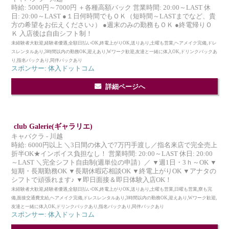
時給: 5000円～7000円 ＋各種高額バック 営業時間: 20:00～LAST 休
日: 20:00～LAST ●１日何時間でもＯＫ（短時間～LASTまでなど、貴
方の希望をお伝えください♪） ●週末のみの勤務もＯＫ ●終電帰りＯ
Ｋ 入店後は自由シフト制！
未経験者大歓迎,経験者優遇,全額日払いOK,終電上がりOK,送りあり,土曜も営業,ヘアメイク完備,ドレ
スレンタルあり,3時間以内の勤務OK,迎えあり,Wワーク歓迎,友達と一緒に体入OK,ドリンクバックあ
り,指名バックあり,同伴バックあり
スポンサー: 体入ドットコム
詳細ページへ
club Galerie(ギャラリエ)
キャバクラ - 川越
時給: 6000円以上 ＼3日間の体入で7万円手渡し／指名来店で完全売上
折半OK★インボイス負担なし！ 営業時間: 20:00～LAST 休日: 20:00
～LAST ＼完全シフト自由制(週単位の申請）／ ▼週1日・3ｈ～OK ▼
短期・長期勤務OK ▼長期休暇応相談OK ▼終電上がりOK ▼アナタの
シフトで頑張れます♪ ▼即日面接＆即日体験入店OK！
未経験者大歓迎,経験者優遇,全額日払いOK,終電上がりOK,送りあり,土曜も営業,日曜も営業,寮も完
備,面接交通費支給,ヘアメイク完備,ドレスレンタルあり,3時間以内の勤務OK,迎えあり,Wワーク歓迎,
友達と一緒に体入OK,ドリンクバックあり,指名バックあり,同伴バックあり
スポンサー: 体入ドットコム