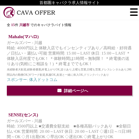
首都圏キャバクラ求人情報サイト
全
15
件
川越市
でのキャバクラバイト情報
Mahalo(マハロ)
ガールズバー - 川越
時給: 4000円以上 体験入店でもインセンティブあり／高時給・好待遇
／日払い・週払い可能 営業時間: 15:00～LAST 休日: 15:00～LAST ＊
体験入店何度でもOK！ ＊体験時間は1時間～無制限！ ＊終電後の送
りあり(気軽にご相談を！) ＊終電まででもOK！
未経験者大歓迎,経験者優遇,終電上がりOK,送りあり,土曜も営業,日曜も営業,ドレスレンタルあり,3時
間以内の勤務OK,Wワーク歓迎,私服OK,友達と一緒に体入OK,ドリンクバックあり
スポンサー: 体入ドットコム
詳細ページへ
SENSE(センス)
ガールズバー - 川越
時給: 3500円以上 ■交通費全額支給 ■各種高額バックあり ■全額日
払いOK 営業時間: 20:00～LAST 休日: 20:00～LAST ◇週1日～/1日3時
間～OK ◇月1出勤OK ◇早出OK ◇遅出OK ◇終電上がりOK