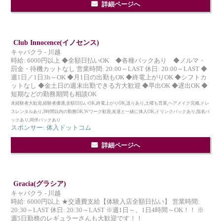
詳細ページへ
Club Innocence(イノセンス)
キャバクラ - 川越
時給: 6000円以上 ◆全額日払いOK ◆各種バックあり ◆ノルマ・
罰金・待機カットなし 営業時間: 20:00～LAST 休日: 20:00～LAST ◆
週1日／1日3h～OK ◆月1日の出勤もOK ◆終電上がりOK ◆シフトカ
ットなし ◆金土日の週末出勤できる方大歓迎 ◆早出OK ◆遅出OK ◆
短期などの勤務期間も相談OK
未経験者大歓迎,経験者優遇,全額日払いOK,終電上がりOK,送りあり,土曜も営業,ヘアメイク完備,ドレ
スレンタルあり,3時間以内の勤務OK,Wワーク歓迎,友達と一緒に体入OK,ドリンクバックあり,指名バ
ックあり,同伴バックあり
スポンサー: 体入ドットコム
詳細ページへ
Gracia(グラシア)
キャバクラ - 川越
時給: 6000円以上 ★交通費支給【体験入店全額日払い】 営業時間:
20:30～LAST 休日: 20:30～LAST ※週1日～、1日4時間～OK！！ ※
週5日勤務のレギュラーさんも大歓迎です！！