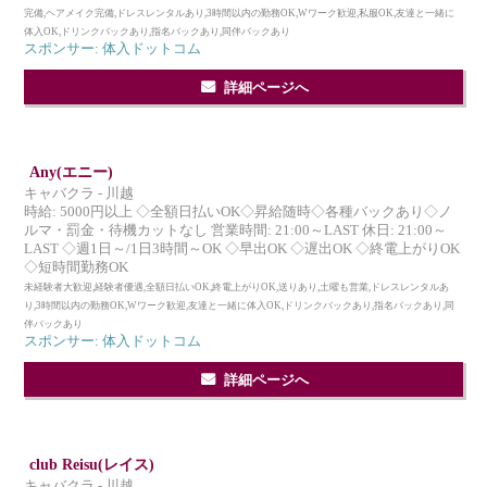
完備,ヘアメイク完備,ドレスレンタルあり,3時間以内の勤務OK,Wワーク歓迎,私服OK,友達と一緒に
体入OK,ドリンクバックあり,指名バックあり,同伴バックあり
スポンサー: 体入ドットコム
詳細ページへ
Any(エニー)
キャバクラ - 川越
時給: 5000円以上 ◇全額日払いOK◇昇給随時◇各種バックあり◇ノ
ルマ・罰金・待機カットなし 営業時間: 21:00～LAST 休日: 21:00～
LAST ◇週1日～/1日3時間～OK ◇早出OK ◇遅出OK ◇終電上がりOK
◇短時間勤務OK
未経験者大歓迎,経験者優遇,全額日払いOK,終電上がりOK,送りあり,土曜も営業,ドレスレンタルあ
り,3時間以内の勤務OK,Wワーク歓迎,友達と一緒に体入OK,ドリンクバックあり,指名バックあり,同
伴バックあり
スポンサー: 体入ドットコム
詳細ページへ
club Reisu(レイス)
キャバクラ - 川越