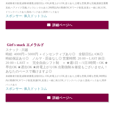
未経験者大歓迎,経験者優遇,全額日払いOK,終電上がりOK,送りあり,土曜も営業,寮も完備,面接交通費
支給,ヘアメイク完備,ドレスレンタルあり,3時間以内の勤務OK,Wワーク歓迎,友達と一緒に体入OK,
ドリンクバックあり,指名バックあり,同伴バックあり
スポンサー: 体入ドットコム
詳細ページへ
Girl's snack エメラルド
スナック - 川越
時給: 4000円～5000円 ＋インセンティブあり◎ 全額日払いOK◎
時給保証あり◎ ノルマ・罰金なし◎ 営業時間: 20:00～LAST 休日:
20:00～LAST ＝ 完全自由シフト制 ＝ ★週1日～/1日3時間～OK ★
早出OK ★遅出OK ★終電上がりOK 出勤強制＆催促もございません！
あなたのペースで働けますよ◎
未経験者大歓迎,経験者優遇,全額日払いOK,終電上がりOK,送りあり,土曜も営業,日曜も営業,3時間以
内の勤務OK,Wワーク歓迎,私服OK,友達と一緒に体入OK,ドリンクバックあり,指名バックあり,同伴
バックあり
スポンサー: 体入ドットコム
詳細ページへ