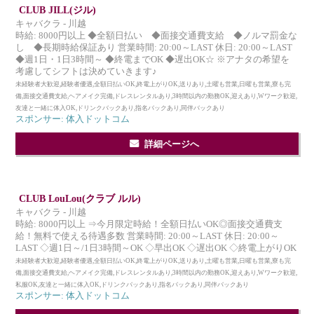
CLUB JILL(ジル)
キャバクラ - 川越
時給: 8000円以上 ◆全額日払い ◆面接交通費支給 ◆ノルマ罰金な
し ◆長期時給保証あり 営業時間: 20:00～LAST 休日: 20:00～LAST
◆週1日・1日3時間～ ◆終電までOK ◆遅出OK☆ ※アナタの希望を
考慮してシフトは決めていきます♪
未経験者大歓迎,経験者優遇,全額日払いOK,終電上がりOK,送りあり,土曜も営業,日曜も営業,寮も完
備,面接交通費支給,ヘアメイク完備,ドレスレンタルあり,3時間以内の勤務OK,迎えあり,Wワーク歓迎,
友達と一緒に体入OK,ドリンクバックあり,指名バックあり,同伴バックあり
スポンサー: 体入ドットコム
詳細ページへ
CLUB LouLou(クラブ ルル)
キャバクラ - 川越
時給: 8000円以上 ⇒今月限定時給！全額日払いOK◎面接交通費支
給！無料で使える待遇多数 営業時間: 20:00～LAST 休日: 20:00～
LAST ◇週1日～/1日3時間～OK ◇早出OK ◇遅出OK ◇終電上がりOK
未経験者大歓迎,経験者優遇,全額日払いOK,終電上がりOK,送りあり,土曜も営業,日曜も営業,寮も完
備,面接交通費支給,ヘアメイク完備,ドレスレンタルあり,3時間以内の勤務OK,迎えあり,Wワーク歓迎,
私服OK,友達と一緒に体入OK,ドリンクバックあり,指名バックあり,同伴バックあり
スポンサー: 体入ドットコム