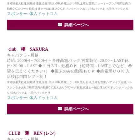
未経験者大歓迎,経験者優遇,全額日払いOK,終電上がりOK,土曜も営業,ニューオープン,3時間以内の
勤務OK,Wワーク歓迎,友達と一緒に体入OK,ドリンクバックあり,指名バックあり,同伴バックあり
スポンサー: 体入ドットコム
詳細ページへ
club 櫻 SAKURA
キャバクラ - 川越
時給: 5000円～7000円 ＋各種高額バック 営業時間: 20:00～LAST 休
日: 20:00～LAST ◆１日３H～勤務ＯＫ（短時間～LASTまでなど、希
望を伝えてください♪） ◆週末のみの勤務もＯＫ ◆終電帰りＯＫ 入
店後は自由シフト制！
未経験者大歓迎,経験者優遇,全額日払いOK,終電上がりOK,送りあり,土曜も営業,ヘアメイク完備,ドレ
スレンタルあり,3時間以内の勤務OK,迎えあり,Wワーク歓迎,友達と一緒に体入OK,ドリンクバックあ
り,指名バックあり,同伴バックあり
スポンサー: 体入ドットコム
詳細ページへ
CLUB 蓮 REN (レン)
キャバクラ - 川越