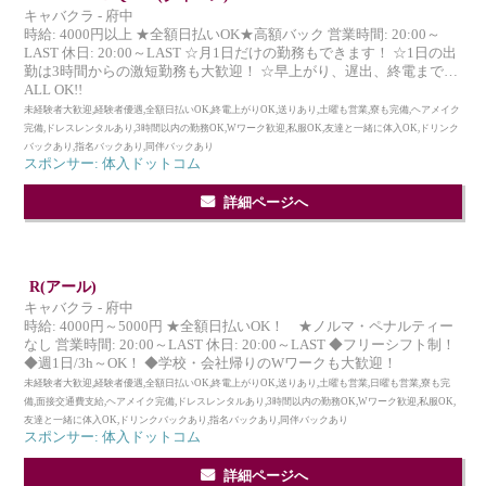
キャバクラ - 府中
時給: 4000円以上 ★全額日払いOK★高額バック 営業時間: 20:00～
LAST 休日: 20:00～LAST ☆月1日だけの勤務もできます！ ☆1日の出
勤は3時間からの激短勤務も大歓迎！ ☆早上がり、遅出、終電まで…
ALL OK!!
未経験者大歓迎,経験者優遇,全額日払いOK,終電上がりOK,送りあり,土曜も営業,寮も完備,ヘアメイク
完備,ドレスレンタルあり,3時間以内の勤務OK,Wワーク歓迎,私服OK,友達と一緒に体入OK,ドリンク
バックあり,指名バックあり,同伴バックあり
スポンサー: 体入ドットコム
詳細ページへ
R(アール)
キャバクラ - 府中
時給: 4000円～5000円 ★全額日払いOK！ ★ノルマ・ペナルティー
なし 営業時間: 20:00～LAST 休日: 20:00～LAST ◆フリーシフト制！
◆週1日/3h～OK！ ◆学校・会社帰りのWワークも大歓迎！
未経験者大歓迎,経験者優遇,全額日払いOK,終電上がりOK,送りあり,土曜も営業,日曜も営業,寮も完
備,面接交通費支給,ヘアメイク完備,ドレスレンタルあり,3時間以内の勤務OK,Wワーク歓迎,私服OK,
友達と一緒に体入OK,ドリンクバックあり,指名バックあり,同伴バックあり
スポンサー: 体入ドットコム
詳細ページへ