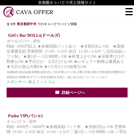
首都圏キャバクラ求人情報サイト
全
6
件
東京都府中市
でのキャバクラバイト情報
Girl's Bar DOLLs(ドールズ)
ガールズバー - 府中
時給: 3000円以上 ★各種高額バックあり ★全額日払いOK ★面接
交通費支給 営業時間: 15:00～LAST 休日: 15:00～LAST ＼完全自由シ
フト制／ ★週1日～/1日3時間～OK ★終電上がりOK ★深夜帯だけの
勤務もOK ★平日だけ・土日だけもOK ★レギュラー勤務は優遇あり
★当日の急な出勤OK ★1カ月だけの短期もOK
未経験者大歓迎,経験者優遇,全額日払いOK,終電上がりOK,土曜も営業,日曜も営業,面接交通費支給,3
時間以内の勤務OK,Wワーク歓迎,私服OK,友達と一緒に体入OK,ドリンクバックあり
スポンサー: 体入ドットコム
詳細ページへ
Pasha VIP(パシャ)
キャバクラ - 府中
時給: 4000円～6000円 ★各種高額バック有 ★全額日払いOK 営業時
間: 19:00～LAST 休日: 19:00～LAST ◇週1日～/1日3時間～OK ◇早出