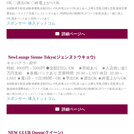
OK ◇遅出OK ◇終電上がりOK
未経験者大歓迎,経験者優遇,全額日払いOK,終電上がりOK,送りあり,土曜も営業,日曜も営業,面接交通
費支給,ヘアメイク完備,ドレスレンタルあり,3時間以内の勤務OK,Wワーク歓迎,友達と一緒に体入
OK,指名バックあり,同伴バックあり
スポンサー: 体入ドットコム
詳細ページへ
NewLounge Sienne Tokyo(ジェンヌトウキョウ)
キャバクラ - 府中
時給: 4000円～5000円 ◆全額日払いOK ★昇給あり ★入店祝い金3
万円支給 ★各種バックあり 営業時間: 20:00～LAST 休日: 20:00～
LAST ★週1日～/1日3時間～OK ★早出OK ★遅出OK ★終電上がりOK
未経験者大歓迎,経験者優遇,全額日払いOK,終電上がりOK,送りあり,土曜も営業,日曜も営業,寮も完
備,面接交通費支給,ヘアメイク完備,ドレスレンタルあり,3時間以内の勤務OK,Wワーク歓迎,友達と一
緒に体入OK,ドリンクバックあり,指名バックあり,同伴バックあり
スポンサー: 体入ドットコム
詳細ページへ
NEW CLUB Queen(クイーン)