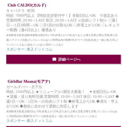
Club CALDO(カルド)
キャバクラ - 町田
時給: 7000円以上 【時給交渉受付中！】全額日払いOK ※規定あり
営業時間: 20:00～LAST 休日: 20:00～LAST ≪自由シフト制≫ ◇週1
日～/1日3時間～OK ◇月1回の出勤もOK ◇終電上がりOK ◇レギュラ
ー勤務（週4日以上）優遇あり
未経験者大歓迎,経験者優遇,全額日払いOK,終電上がりOK,送りあり,土曜も営業,日曜も営業,寮も完
備,ヘアメイク完備,ドレスレンタルあり,3時間以内の勤務OK,Wワーク歓迎,友達と一緒に体入OK,ド
リンクバックあり,指名バックあり,同伴バックあり
スポンサー: 体入ドットコム
詳細ページへ
GirlsBar Moana(モアナ)
ガールズバー - 北千住
時給: 2500円以上 ★リニューアル1期生大募集！ ▼全額日払いOK
▼貸服・送り無料完備 営業時間: 19:00～LAST 休日: 19:00～LAST ◆
週1日～OK・1日3h～の自由シフト制 ◆終電上がりOK ◆遅出・早上
がりOK ◆都合に合わせて柔軟に対応します
未経験者大歓迎,全額日払いOK,終電上がりOK,送りあり,土曜も営業,日曜も営業,ドレスレンタルあ
り,3時間以内の勤務OK,Wワーク歓迎,友達と一緒に体入OK,ドリンクバックあり
スポンサー: 体入ドットコム