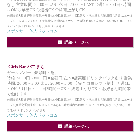
なし 営業時間: 20:00～LAST 休日: 20:00～LAST ◇週1日～/1日3時間
～OK ◇早出OK ◇遅出OK ◇終電上がりOK
未経験者大歓迎,経験者優遇,全額日払いOK,終電上がりOK,送りあり,土曜も営業,日曜も営業,ニューオ
ープン,ドレスレンタルあり,3時間以内の勤務OK,Wワーク歓迎,私服OK,友達と一緒に体入OK,ドリン
クバックあり,指名バックあり,同伴バックあり
スポンサー: 体入ドットコム
詳細ページへ
Girls Bar バニまち
ガールズバー - 錦糸町・亀戸
時給: 5000円～8000円 ■全額日払い ■超高額ドリンクバックあり 営業
時間: 20:00～5:00 休日: 20:00～5:00 【 完全自由シフト制 】 ＊週1日
～OK ＊月1日～、1日2時間～OK ＊終電上がりOK ＊お好きな時間帯
で働けます！
未経験者大歓迎,経験者優遇,全額日払いOK,終電上がりOK,送りあり,土曜も営業,日曜も営業,ニューオ
ープン,面接交通費支給,ドレスレンタルあり,3時間以内の勤務OK,Wワーク歓迎,私服OK,友達と一緒
に体入OK,ドリンクバックあり
スポンサー: 体入ドットコム
詳細ページへ