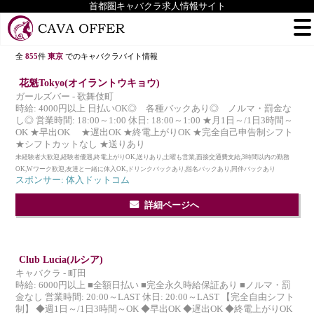
首都圏キャバクラ求人情報サイト
全
855
件
東京
でのキャバクラバイト情報
花魁Tokyo(オイラントウキョウ)
ガールズバー - 歌舞伎町
時給: 4000円以上 日払いOK◎ 各種バックあり◎ ノルマ・罰金な
し◎ 営業時間: 18:00～1:00 休日: 18:00～1:00 ★月1日～/1日3時間～
OK ★早出OK ★遅出OK ★終電上がりOK ★完全自己申告制シフト
★シフトカットなし ★送りあり
未経験者大歓迎,経験者優遇,終電上がりOK,送りあり,土曜も営業,面接交通費支給,3時間以内の勤務
OK,Wワーク歓迎,友達と一緒に体入OK,ドリンクバックあり,指名バックあり,同伴バックあり
スポンサー: 体入ドットコム
詳細ページへ
Club Lucia(ルシア)
キャバクラ - 町田
時給: 6000円以上 ■全額日払い ■完全永久時給保証あり ■ノルマ・罰
金なし 営業時間: 20:00～LAST 休日: 20:00～LAST 【完全自由シフト
制】 ◆週1日～/1日3時間～OK ◆早出OK ◆遅出OK ◆終電上がりOK