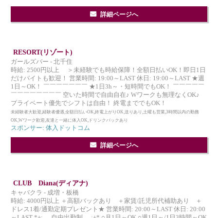
詳細ページへ
RESORT(リゾート)
ガールズバー - 北千住
時給: 2500円以上 ＞未経験でも時給保障！全額日払いOK！即日1日
だけバイトも歓迎！ 営業時間: 19:00～LAST 休日: 19:00～LAST ★週
1日～OK！ ￣￣￣￣￣￣￣ ★1日3h～・短時間でもOK！ ￣￣￣￣￣
￣￣￣￣￣￣￣￣ 空いた時間で自由自在♪ Wワークも無理なくOK♪
プライベート優先でシフトは自由！ 終電まででもOK！
未経験者大歓迎,経験者優遇,全額日払いOK,終電上がりOK,送りあり,土曜も営業,3時間以内の勤務
OK,Wワーク歓迎,友達と一緒に体入OK,ドリンクバックあり
スポンサー: 体入ドットコム
詳細ページへ
CLUB Diana(ディアナ)
キャバクラ - 成増・板橋
時給: 4000円以上 ＋高額バックあり ＋家賃/託児所代補助あり ＋
ドレス1着/通勤定期プレゼント★ 営業時間: 20:00～LAST 休日: 20:00
～LAST *+:｡.｡自由出勤制｡.｡:+* ○月1日～OK ○週1日～/1日3時間～OK