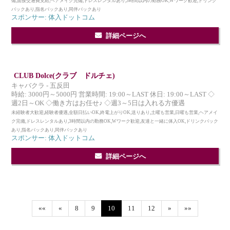
備,面接交通費支給,ヘアメイク完備,ドレスレンタルあり,3時間以内の勤務OK,Wワーク歓迎,ドリンク
バックあり,指名バックあり,同伴バックあり
スポンサー: 体入ドットコム
詳細ページへ
CLUB Dolce(クラブ ドルチェ)
キャバクラ - 五反田
時給: 3000円～5000円 営業時間: 19:00～LAST 休日: 19:00～LAST ◇
週2日～OK ◇働き方はお任せ♪ ◇週3～5日は入れる方優遇
未経験者大歓迎,経験者優遇,全額日払いOK,終電上がりOK,送りあり,土曜も営業,日曜も営業,ヘアメイ
ク完備,ドレスレンタルあり,3時間以内の勤務OK,Wワーク歓迎,友達と一緒に体入OK,ドリンクバック
あり,指名バックあり,同伴バックあり
スポンサー: 体入ドットコム
詳細ページへ
««
«
8
9
10
11
12
»
»»