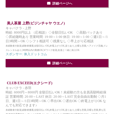
詳細ページへ
美人茶屋 上野(ビジンチャヤ ウエノ)
キャバクラ - 上野
時給: 8000円以上 （応相談）◇全額日払いOK ◇高額バックあり
◇昇給随時あり 営業時間: 19:00～1:00 休日: 19:00～1:00 ◇週1日～/1
日3時間～OK ◇シフト相談可 ◇残業なし ◇早上がり応相談
未経験者大歓迎,経験者優遇,全額日払いOK,終電上がりOK,送りあり,土曜も営業,ヘアメイク完備,ドレ
スレンタルあり,3時間以内の勤務OK,Wワーク歓迎,友達と一緒に体入OK
スポンサー: 体入ドットコム
詳細ページへ
CLUB EXCEED(エクシード)
キャバクラ - 赤羽
時給: 6000円～8000円 全額日払いOK！未経験の方も全員高額時給保
証 営業時間: 20:00～LAST 休日: 20:00～LAST 完全自由出勤制 ◇月1
日、週1日～/1日3時間～OK ◇早出OK ◇遅出OK ◇終電上がりOK な
んでも対応できます♪
未経験者大歓迎,経験者優遇,全額日払いOK,終電上がりOK,送りあり,土曜も営業,日曜も営業,寮も完