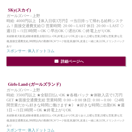
SKy(スカイ)
ガールズバー - 上野
時給: 4000円以上 【体入日収3万円】⇒当日持って帰れる給料システ
ム！面接交通費支給◎ 営業時間: 20:00～LAST 休日: 20:00～LAST ◇
週1日～/1日3時間～OK ◇早出OK ◇遅出OK ◇終電上がりOK
未経験者大歓迎,経験者優遇,全額日払いOK,終電上がりOK,送りあり,土曜も営業,日曜も営業,寮も完
備,面接交通費支給,3時間以内の勤務OK,Wワーク歓迎,私服OK,友達と一緒に体入OK,ドリンクバック
あり
スポンサー: 体入ドットコム
詳細ページへ
Girls-Land-(ガールズランド)
ガールズバー - 上野
時給: 3500円以上 ★全額日払いOK ★各種バック ★体験入店で1万円
GET ★面接交通費支給 営業時間: 0:00～0:00 休日: 0:00～0:00 《24時
間営業だから好きな時間に働けます★》 ★好きな時間に出勤OK ★週
1日～/1日3時間～OK ★終電上がりOK
未経験者大歓迎,経験者優遇,全額日払いOK,終電上がりOK,送りあり,土曜も営業,日曜も営業,寮も完
備,面接交通費支給,3時間以内の勤務OK,Wワーク歓迎,私服OK,友達と一緒に体入OK,ドリンクバック
あり
スポンサー: 体入ドットコム