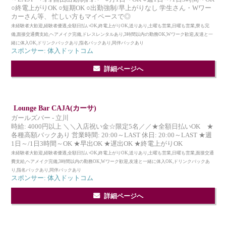
○終電上がりOK ○短期OK ○出勤強制/早上がりなし 学生さん・Wワー
カーさん等、 忙しい方もマイペースで◎
未経験者大歓迎,経験者優遇,全額日払いOK,終電上がりOK,送りあり,土曜も営業,日曜も営業,寮も完
備,面接交通費支給,ヘアメイク完備,ドレスレンタルあり,3時間以内の勤務OK,Wワーク歓迎,友達と一
緒に体入OK,ドリンクバックあり,指名バックあり,同伴バックあり
スポンサー: 体入ドットコム
詳細ページへ
Lounge Bar CAJA(カーサ)
ガールズバー - 立川
時給: 4000円以上 ＼＼入店祝い金☆限定5名／／★全額日払いOK ★
各種高額バックあり 営業時間: 20:00～LAST 休日: 20:00～LAST ★週
1日～/1日3時間～OK ★早出OK ★遅出OK ★終電上がりOK
未経験者大歓迎,経験者優遇,全額日払いOK,終電上がりOK,送りあり,土曜も営業,日曜も営業,面接交通
費支給,ヘアメイク完備,3時間以内の勤務OK,Wワーク歓迎,友達と一緒に体入OK,ドリンクバックあ
り,指名バックあり,同伴バックあり
スポンサー: 体入ドットコム
詳細ページへ