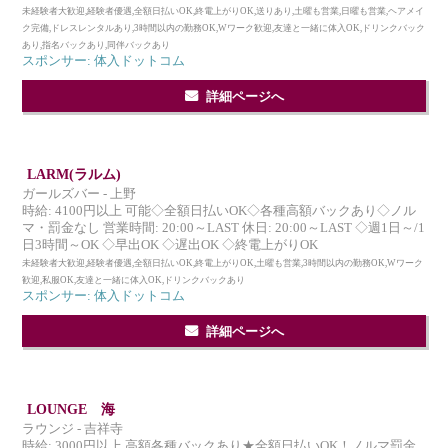
未経験者大歓迎,経験者優遇,全額日払いOK,終電上がりOK,送りあり,土曜も営業,日曜も営業,ヘアメイ
ク完備,ドレスレンタルあり,3時間以内の勤務OK,Wワーク歓迎,友達と一緒に体入OK,ドリンクバック
あり,指名バックあり,同伴バックあり
スポンサー: 体入ドットコム
詳細ページへ
LARM(ラルム)
ガールズバー - 上野
時給: 4100円以上 可能◇全額日払いOK◇各種高額バックあり◇ノル
マ・罰金なし 営業時間: 20:00～LAST 休日: 20:00～LAST ◇週1日～/1
日3時間～OK ◇早出OK ◇遅出OK ◇終電上がりOK
未経験者大歓迎,経験者優遇,全額日払いOK,終電上がりOK,土曜も営業,3時間以内の勤務OK,Wワーク
歓迎,私服OK,友達と一緒に体入OK,ドリンクバックあり
スポンサー: 体入ドットコム
詳細ページへ
LOUNGE 海
ラウンジ - 吉祥寺
時給: 3000円以上 高額各種バックあり★全額日払いOK！ノルマ罰金