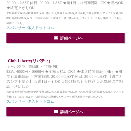
20:00～LAST 休日: 20:00～LAST ★週1日～/1日3時間～OK ★遅出OK
★終電上がりOK
未経験者大歓迎,経験者優遇,全額日払いOK,終電上がりOK,送りあり,土曜も営業,ヘアメイク完備,3時
間以内の勤務OK,Wワーク歓迎,私服OK,友達と一緒に体入OK,ドリンクバックあり,指名バックあり,
同伴バックあり
スポンサー: 体入ドットコム
詳細ページへ
Club Liberty(リバティ)
キャバクラ - 東陽町・門前仲町
時給: 4000円～6000円 ★全額日払いOK！★体入時間保証（4h）★誰
でも最低保証！ 営業時間: 20:00～LAST 休日: 20:00～LAST 【週ごと
のシフト制☆】 ☆週1日～もOK ☆掛け持ちも大歓迎 ☆お気軽にご相
談下さいね☆
未経験者大歓迎,経験者優遇,全額日払いOK,終電上がりOK,送りあり,土曜も営業,寮も完備,ヘアメイク
完備,ドレスレンタルあり,3時間以内の勤務OK,Wワーク歓迎,友達と一緒に体入OK
スポンサー: 体入ドットコム
詳細ページへ