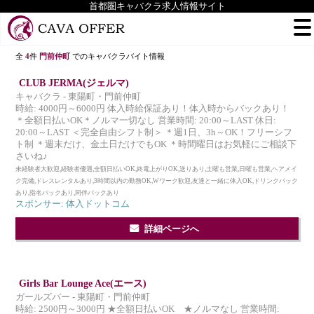
首都圏キャバクラ求人情報サイト
全
4
件
門前仲町
でのキャバクラバイト情報
CLUB JERMA(ジェルマ)
キャバクラ - 東陽町・門前仲町
時給: 4000円～6000円 体入時給保証あり！体入時からバックあり！
＊全額日払いOK＊ノルマ一切なし 営業時間: 20:00～LAST 休日:
20:00～LAST ＜完全自由シフト制＞ ＊週1日、3h～OK！フリーシフ
ト制 ＊週末だけ、金土日だけでもOK ＊時間曜日はお気軽にご相談下
さいね♪
未経験者大歓迎,経験者優遇,全額日払いOK,終電上がりOK,送りあり,土曜も営業,日曜も営業,ヘアメイ
ク完備,ドレスレンタルあり,3時間以内の勤務OK,Wワーク歓迎,友達と一緒に体入OK,ドリンクバック
あり,指名バックあり,同伴バックあり
スポンサー: 体入ドットコム
詳細ページへ
Girls Bar Lounge Ace(エース)
ガールズバー - 東陽町・門前仲町
時給: 2500円～3000円 ★全額日払いOK ★ノルマなし 営業時間: