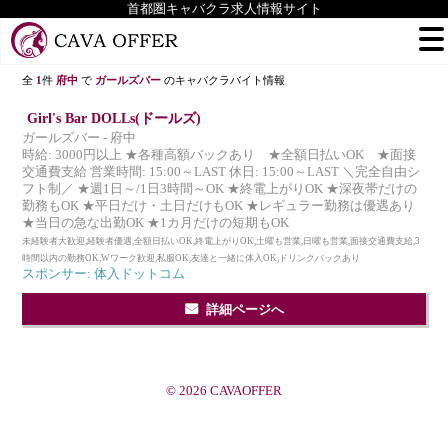
首都圏キャバクラ求人情報サイト
全
1
件
府中
で
ガールズバー
のキャバクラバイト情報
Girl's Bar DOLLs(ドールズ)
ガールズバー - 府中
時給: 3000円以上 ★各種高額バックあり ★全額日払いOK ★面接
交通費支給 営業時間: 15:00～LAST 休日: 15:00～LAST ＼完全自由シ
フト制／ ★週1日～/1日3時間～OK ★終電上がりOK ★深夜帯だけの
勤務もOK ★平日だけ・土日だけもOK ★レギュラー勤務は優遇あり
★当日の急な出勤OK ★1カ月だけの短期もOK
未経験者大歓迎,経験者優遇,全額日払いOK,終電上がりOK,土曜も営業,日曜も営業,面接交通費支給,3
時間以内の勤務OK,Wワーク歓迎,私服OK,友達と一緒に体入OK,ドリンクバックあり
スポンサー: 体入ドットコム
詳細ページへ
© 2026 CAVAOFFER