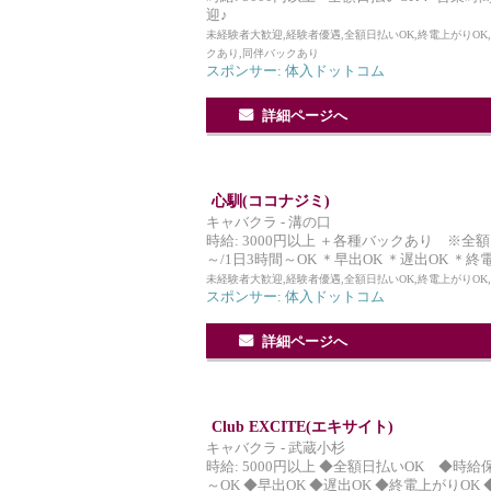
迎♪
未経験者大歓迎,経験者優遇,全額日払いOK,終電上がりOK
クあり,同伴バックあり
スポンサー: 体入ドットコム
詳細ページへ
心馴(ココナジミ)
キャバクラ - 溝の口
時給: 3000円以上 ＋各種バックあり ※全額日
～/1日3時間～OK ＊早出OK ＊遅出OK ＊
未経験者大歓迎,経験者優遇,全額日払いOK,終電上がりO
スポンサー: 体入ドットコム
詳細ページへ
Club EXCITE(エキサイト)
キャバクラ - 武蔵小杉
時給: 5000円以上 ◆全額日払いOK ◆時給保
～OK ◆早出OK ◆遅出OK ◆終電上がりOK