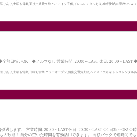
,送りあり,土曜も営業,面接交通費支給,ヘアメイク完備,ドレスレンタルあり,3時間以内の勤務OK,W
◆全額日払いOK ◆ノルマなし 営業時間: 20:00～LAST 休日: 20:00～LAST
,送りあり,土曜も営業,日曜も営業,ニューオープン,面接交通費支給,ヘアメイク完備,ドレスレンタルあ
遇します。 営業時間: 20:30～LAST 休日: 20:30～LAST ◇1日3h～O
仕事も大歓迎！ 自分の空いた時間を有効活用できます。 高額バックで短時間でも