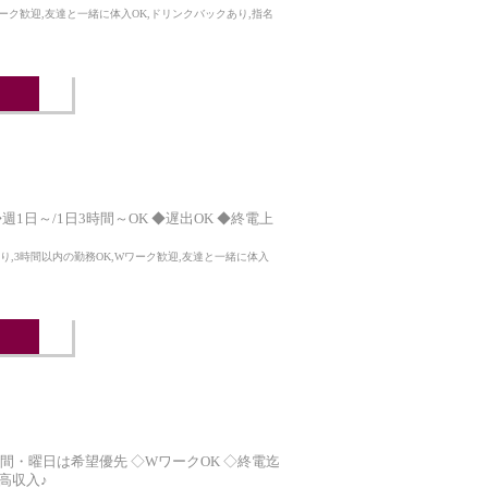
ワーク歓迎,友達と一緒に体入OK,ドリンクバックあり,指名
 ◆週1日～/1日3時間～OK ◆遅出OK ◆終電上
り,3時間以内の勤務OK,Wワーク歓迎,友達と一緒に体入
K! ◇時間・曜日は希望優先 ◇WワークOK ◇終電迄
高収入♪