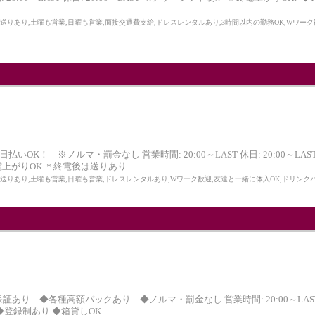
,送りあり,土曜も営業,日曜も営業,面接交通費支給,ドレスレンタルあり,3時間以内の勤務OK,Wワー
払いOK！ ※ノルマ・罰金なし 営業時間: 20:00～LAST 休日: 20:00～L
終電上がりOK ＊終電後は送りあり
K,送りあり,土曜も営業,日曜も営業,ドレスレンタルあり,Wワーク歓迎,友達と一緒に体入OK,ドリン
証あり ◆各種高額バックあり ◆ノルマ・罰金なし 営業時間: 20:00～LAST 休
 ◆登録制あり ◆箱貸しOK