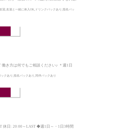
ク歓迎,友達と一緒に体入OK,ドリンクバックあり,指名バッ
AST 働き方は何でもご相談ください♪ ＊週1日
クバックあり,指名バックあり,同伴バックあり
日: 20:00～LAST ◆週1日～・1日3時間