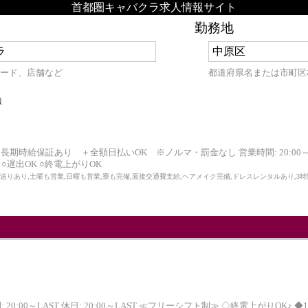
首都圏キャバクラ求人情報サイト
勤務地
ード、店舗など
都道府県名または市町区
報
＋長期時給保証あり ＋全額日払いOK ※ノルマ・罰金なし 営業時間: 20:00～LAS
 ○遅出OK ○終電上がりOK
,送りあり,土曜も営業,日曜も営業,寮も完備,面接交通費支給,ヘアメイク完備,ドレスレンタルあり,3時
: 20:00～LAST 休日: 20:00～LAST ≪フリーシフト制≫ ◇終電上がりOK