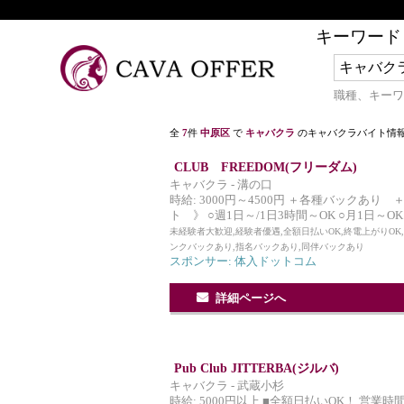
キーワード
職種、キーワ
全
7
件
中原区
で
キャバクラ
のキャバクラバイト情
CLUB FREEDOM(フリーダム)
キャバクラ - 溝の口
時給: 3000円～4500円 ＋各種バックあり 
ト 》 ○週1日～/1日3時間～OK ○月1日～OK
未経験者大歓迎,経験者優遇,全額日払いOK,終電上がりOK
ンクバックあり,指名バックあり,同伴バックあり
スポンサー: 体入ドットコム
詳細ページへ
Pub Club JITTERBA(ジルバ)
キャバクラ - 武蔵小杉
時給: 5000円以上 ■全額日払いOK！ 営業時間