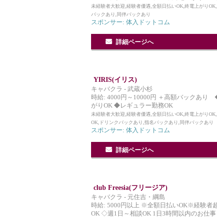
未経験者大歓迎,経験者優遇,全額日払いOK,終電上がりOK
バックあり,同伴バックあり
スポンサー: 体入ドットコム
詳細ページへ
YIRIS(イリス)
キャバクラ - 武蔵小杉
時給: 4000円～10000円 ＋高額バックあり 
がりOK ◆レギュラー勤務OK
未経験者大歓迎,経験者優遇,全額日払いOK,終電上がりOK
OK,ドリンクバックあり,指名バックあり,同伴バックあり
スポンサー: 体入ドットコム
詳細ページへ
club Freesia(フリージア)
キャバクラ - 元住吉・綱島
時給: 5000円以上 ※全額日払いOK※経験者超優
OK ◇週1日～相談OK 1日3時間以内のお