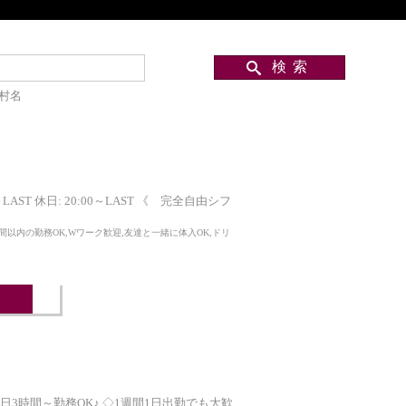
村名
T 休日: 20:00～LAST 《 完全自由シフ
間以内の勤務OK,Wワーク歓迎,友達と一緒に体入OK,ドリ
♪ ◆1日3時間～勤務OK♪ ◇1週間1日出勤でも大歓