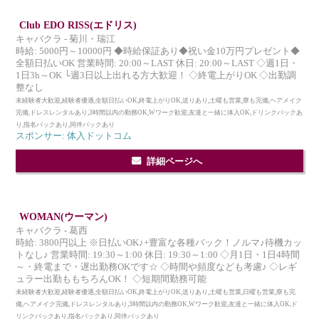
Club EDO RISS(エドリス)
キャバクラ - 菊川・瑞江
時給: 5000円～10000円 ◆時給保証あり◆祝い金10万円プレゼント◆
全額日払いOK 営業時間: 20:00～LAST 休日: 20:00～LAST ◇週1日・
1日3h～OK └週3日以上出れる方大歓迎！ ◇終電上がりOK ◇出勤調
整なし
未経験者大歓迎,経験者優遇,全額日払いOK,終電上がりOK,送りあり,土曜も営業,寮も完備,ヘアメイク
完備,ドレスレンタルあり,3時間以内の勤務OK,Wワーク歓迎,友達と一緒に体入OK,ドリンクバックあ
り,指名バックあり,同伴バックあり
スポンサー: 体入ドットコム
詳細ページへ
WOMAN(ウーマン)
キャバクラ - 葛西
時給: 3800円以上 ※日払いOK♪+豊富な各種バック！ノルマ♪待機カッ
トなし♪ 営業時間: 19:30～1:00 休日: 19:30～1:00 ◇月1日・1日4時間
～・終電まで・遅出勤務OKです☆ ◇時間や頻度なども考慮♪ ◇レギ
ュラー出勤ももちろんOK！ ◇短期間勤務可能
未経験者大歓迎,経験者優遇,全額日払いOK,終電上がりOK,送りあり,土曜も営業,日曜も営業,寮も完
備,ヘアメイク完備,ドレスレンタルあり,3時間以内の勤務OK,Wワーク歓迎,友達と一緒に体入OK,ド
リンクバックあり,指名バックあり,同伴バックあり