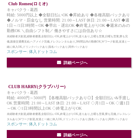
Club Romeo(ロミオ)
キャバクラ - 葛西
時給: 5000円以上 ◆全額日払いOK ◆昇給あり ◆各種高額バックあり
◆ノルマ・罰金なし 営業時間: 21:00～LAST 休日: 21:00～LAST ◆週
1日～/1日3時間～OK ◆早出・遅出OK ◆終電上がりOK ◆週末のみの
勤務OK ＼自由シフト制／ 働きやすさには自信あり☆
未経験者大歓迎,経験者優遇,全額日払いOK,終電上がりOK,送りあり,土曜も営業,日曜も営業,寮も完
備,面接交通費支給,ヘアメイク完備,ドレスレンタルあり,3時間以内の勤務OK,Wワーク歓迎,友達と一
緒に体入OK,ドリンクバックあり,指名バックあり,同伴バックあり
スポンサー: 体入ドットコム
詳細ページへ
CLUB HARRY(クラブハリー)
キャバクラ - 葛西
時給: 4000円～5000円 【各種高額バックあり◎】全額日払い&手渡し
OK 営業時間: 21:00～LAST 休日: 21:00～LAST ◇月1日～OK ◇週1日
～OK ◇1日3時間以上OK ◇終電上がりOK
未経験者大歓迎,経験者優遇,全額日払いOK,終電上がりOK,送りあり,土曜も営業,寮も完備,ドレスレン
タルあり,Wワーク歓迎,友達と一緒に体入OK,ドリンクバックあり,指名バックあり,同伴バックあり
スポンサー: 体入ドットコム
詳細ページへ