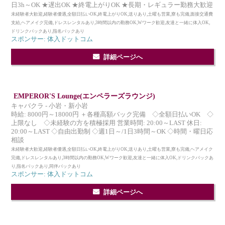
日3h～OK ★遅出OK ★終電上がりOK ★長期・レギュラー勤務大歓迎
未経験者大歓迎,経験者優遇,全額日払いOK,終電上がりOK,送りあり,土曜も営業,寮も完備,面接交通費
支給,ヘアメイク完備,ドレスレンタルあり,3時間以内の勤務OK,Wワーク歓迎,友達と一緒に体入OK,
ドリンクバックあり,指名バックあり
スポンサー: 体入ドットコム
詳細ページへ
EMPEROR'S Lounge(エンペラーズラウンジ)
キャバクラ - 小岩・新小岩
時給: 8000円～18000円 ＋各種高額バック完備 ◇全額日払いOK ◇
上限なし ◇未経験の方を積極採用 営業時間: 20:00～LAST 休日:
20:00～LAST ◇自由出勤制 ◇週1日～/1日3時間～OK ◇時間・曜日応
相談
未経験者大歓迎,経験者優遇,全額日払いOK,終電上がりOK,送りあり,土曜も営業,寮も完備,ヘアメイク
完備,ドレスレンタルあり,3時間以内の勤務OK,Wワーク歓迎,友達と一緒に体入OK,ドリンクバックあ
り,指名バックあり,同伴バックあり
スポンサー: 体入ドットコム
詳細ページへ