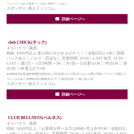
リンクバックあり,指名バックあり,同伴バックあり
スポンサー: 体入ドットコム
詳細ページへ
club CHICK(チック)
キャバクラ - 葛西
時給: 4000円以上 体入時の引かれものナシ！◇全額日払いOK◇高額
バックあり◇ノルマ・罰金なし 営業時間: 20:00～LAST 休日: 20:00～
LAST ◇週1日～/1日3時間～OK ◇月1回～の出勤もOK ◇早出OK ◇遅
出OK ◇終電上がりOK
未経験者大歓迎,経験者優遇,全額日払いOK,終電上がりOK,送りあり,土曜も営業,ヘアメイク完備,ドレ
スレンタルあり,3時間以内の勤務OK,Wワーク歓迎,友達と一緒に体入OK
スポンサー: 体入ドットコム
詳細ページへ
CLUB BELLNESS(べルネス)
キャバクラ - 葛西
時給: 5000円以上 ◇お客様を呼べる方は時給+売上折半OK◇全額日払
いOK◇ノルマ・罰金なし 営業時間: 20:00～LAST 休日: 20:00～LAST