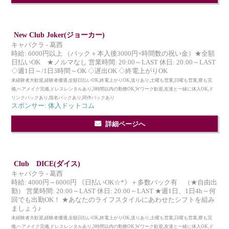
New Club Joker(ジョーカー)
キャバクラ - 葛西
時給: 6000円以上 （バック＋本入後3000円×時間数の祝い金）★全額
日払いOK ★ノルマなし 営業時間: 20:00～LAST 休日: 20:00～LAST
◇週1日～/1日3時間～OK ◇遅出OK ◇終電上がりOK
未経験者大歓迎,経験者優遇,全額日払いOK,終電上がりOK,送りあり,土曜も営業,日曜も営業,寮も完
備,ヘアメイク完備,ドレスレンタルあり,3時間以内の勤務OK,Wワーク歓迎,友達と一緒に体入OK,ド
リンクバックあり,指名バックあり,同伴バックあり
スポンサー: 体入ドットコム
詳細ページへ
Club DICE(ダイス)
キャバクラ - 葛西
時給: 4000円～6000円 《日払いOK☆*》＋多数バック有 （★自由出
勤） 営業時間: 20:00～LAST 休日: 20:00～LAST ★週1日、1日4h～何
回でも出勤OK！ ★あなたのライフスタイルにあわせたシフトを組み
ましょう♪
未経験者大歓迎,経験者優遇,全額日払いOK,終電上がりOK,送りあり,土曜も営業,日曜も営業,寮も完
備,ヘアメイク完備,ドレスレンタルあり,3時間以内の勤務OK,Wワーク歓迎,友達と一緒に体入OK,ド