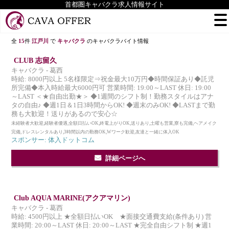
首都圏キャバクラ求人情報サイト
全
15
件
江戸川
で
キャバクラ
のキャバクラバイト情報
CLUB 志留久
キャバクラ - 葛西
時給: 8000円以上 5名様限定⇒祝金最大10万円◆時間保証あり◆託児
所完備◆本入時給最大6000円可 営業時間: 19:00～LAST 休日: 19:00
～LAST ＜★自由出勤★＞ ◆1週間のシフト制！勤務スタイルはアナ
タの自由♪ ◆週1日＆1日3時間からOK! ◆週末のみOK! ◆LASTまで勤
務も大歓迎！送りがあるので安心☆
未経験者大歓迎,経験者優遇,全額日払いOK,終電上がりOK,送りあり,土曜も営業,寮も完備,ヘアメイク
完備,ドレスレンタルあり,3時間以内の勤務OK,Wワーク歓迎,友達と一緒に体入OK
スポンサー: 体入ドットコム
詳細ページへ
Club AQUA MARINE(アクアマリン)
キャバクラ - 葛西
時給: 4500円以上 ★全額日払いOK ★面接交通費支給(条件あり) 営
業時間: 20:00～LAST 休日: 20:00～LAST ★完全自由シフト制 ★週1