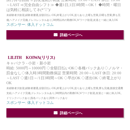
掛け持ち自由 ※お友達紹介制度 営業時間: 19:00～LAST 休日: 19:00
～LAST ≪完全自由シフト≫ ◆週1日,1日3時間～OK！ ◆時間・曜日
は気軽に相談してネ(*'▽')/
未経験者大歓迎,経験者優遇,全額日払いOK,終電上がりOK,送りあり,土曜も営業,日曜も営業,寮も完
備,ヘアメイク完備,ドレスレンタルあり,3時間以内の勤務OK,Wワーク歓迎,友達と一緒に体入OK
スポンサー: 体入ドットコム
詳細ページへ
LILITH KOIWA(リリス)
キャバクラ - 小岩・新小岩
時給: 5000円～10000円 ◇全額日払いOK◇各種バックあり◇ノルマ・
罰金なし◇体入時3時間勤務保証 営業時間: 20:00～LAST 休日: 20:00
～LAST ◇週1日～/1日3時間～OK ◇早出OK ◇遅出OK ◇終電上がり
OK
未経験者大歓迎,経験者優遇,全額日払いOK,終電上がりOK,送りあり,土曜も営業,寮も完備,面接交通費
支給,ヘアメイク完備,ドレスレンタルあり,3時間以内の勤務OK,Wワーク歓迎,友達と一緒に体入OK,
ドリンクバックあり,指名バックあり,同伴バックあり
スポンサー: 体入ドットコム
詳細ページへ