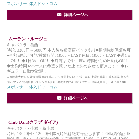
スポンサー: 体入ドットコム
詳細ページへ
ムーラン・ルージュ
キャバクラ - 葛西
時給: 3200円～5000円 本入後各種高額バックあり■長期時給保証も可
■全額日払い可能 営業時間: 19:00～LAST 休日: 19:00～LAST ◆週1日
～OK！ ◆1日3h～OK！ ◆終電までや、遅い時間からの出勤もOK！
◆出勤時間やペースは希望を聞いた上で決めさせて頂きます！ ◆レ
ギュラー出勤大歓迎！
未経験者大歓迎,経験者優遇,全額日払いOK,終電上がりOK,送りあり,土曜も営業,日曜も営業,寮も完
備,ヘアメイク完備,ドレスレンタルあり,3時間以内の勤務OK,Wワーク歓迎,友達と一緒に体入OK
スポンサー: 体入ドットコム
詳細ページへ
Club Daia(クラブ ダイア)
キャバクラ - 小岩・新小岩
時給: 10000円～12000円 体入時給は絶対保証します！ ※時給保証 ※