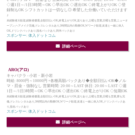
◇週1日～/1日3時間～OK ◇早出OK ◇遅出OK ◇終電上がりOK ◇登
録制もOK シフトカットは一切なし◎ 希望した分働いていただけます
♪
未経験者大歓迎,経験者優遇,全額日払いOK,終電上がりOK,送りあり,土曜も営業,日曜も営業,ニューオ
ープン,ヘアメイク完備,ドレスレンタルあり,3時間以内の勤務OK,Wワーク歓迎,友達と一緒に体入
OK,ドリンクバックあり,指名バックあり,同伴バックあり
スポンサー: 体入ドットコム
詳細ページへ
ARO(アロ)
キャバクラ - 小岩・新小岩
時給: 8000円～10000円 +各種高額バックあり◆全額日払いOK◆ノル
マ・罰金・強制なし 営業時間: 20:00～LAST 休日: 20:00～LAST ◇週
1日～/1日3時間～OK ◇早出OK ◇遅出OK ◇終電上がりOK ◇短期OK
未経験者大歓迎,経験者優遇,全額日払いOK,終電上がりOK,送りあり,土曜も営業,日曜も営業,寮も完
備,ドレスレンタルあり,3時間以内の勤務OK,Wワーク歓迎,友達と一緒に体入OK,ドリンクバックあ
り,指名バックあり
スポンサー: 体入ドットコム
詳細ページへ