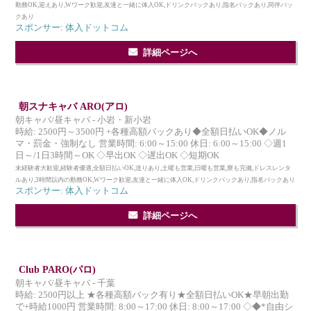
勤務OK,迎えあり,Wワーク歓迎,友達と一緒に体入OK,ドリンクバックあり,指名バックあり,同伴バッ
クあり
スポンサー: 体入ドットコム
詳細ページへ
朝スナキャバ ARO(アロ)
朝キャバ/昼キャバ - 小岩・新小岩
時給: 2500円～3500円 +各種高額バックあり◆全額日払いOK◆ノル
マ・罰金・強制なし 営業時間: 6:00～15:00 休日: 6:00～15:00 ◇週1
日～/1日3時間～OK ◇早出OK ◇遅出OK ◇短期OK
未経験者大歓迎,経験者優遇,全額日払いOK,送りあり,土曜も営業,日曜も営業,寮も完備,ドレスレンタ
ルあり,3時間以内の勤務OK,Wワーク歓迎,友達と一緒に体入OK,ドリンクバックあり,指名バックあり
スポンサー: 体入ドットコム
詳細ページへ
Club PARO(パロ)
朝キャバ/昼キャバ - 千葉
時給: 2500円以上 ★各種高額バック有り★全額日払いOK★早朝出勤
で+時給1000円 営業時間: 8:00～17:00 休日: 8:00～17:00 ◇◆*自由シ