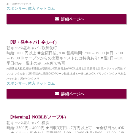
あり,同伴バックあり
スポンサー: 体入ドットコム
詳細ページへ
【朝・昼キャバ】令(レイ)
朝キャバ/昼キャバ - 歌舞伎町
時給: 7000円以上 ◆全額日払いOK 営業時間: 7:00～19:00 休日: 7:00
～19:00 ※オープンからの出勤キャストには特典あり! ▼週1日～OK
平日のみ・週末のみ…etc何でも可
未経験者大歓迎,経験者優遇,全額日払いOK,終電上がりOK,土曜も営業,日曜も営業,ヘアメイク完備,ド
レスレンタルあり,3時間以内の勤務OK,Wワーク歓迎,友達と一緒に体入OK,ドリンクバックあり,指名
バックあり,同伴バックあり
スポンサー: 体入ドットコム
詳細ページへ
【Morning】NOBLE(ノーブル)
朝キャバ/昼キャバ - 横浜
時給: 3500円～4000円 ★日収3万円～7万円以上可 ★全額日払いOK