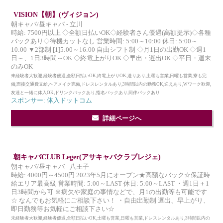
VISION【朝】(ヴィジョン)
朝キャバ/昼キャバ - 立川
時給: 7500円以上 ◇全額日払いOK◇経験者さん優遇(高額提示)◇各種
バックあり◇待機カットなし 営業時間: 5:00～10:00 休日: 5:00～
10:00 ▼2部制 [1]5:00～16:00 自由シフト制 ◇月1日の出勤OK ◇週1
日～、1日3時間～OK ◇終電上がりOK ◇早出・遅出OK ◇平日・週末
のみOK
未経験者大歓迎,経験者優遇,全額日払いOK,終電上がりOK,送りあり,土曜も営業,日曜も営業,寮も完
備,面接交通費支給,ヘアメイク完備,ドレスレンタルあり,3時間以内の勤務OK,迎えあり,Wワーク歓迎,
友達と一緒に体入OK,ドリンクバックあり,指名バックあり,同伴バックあり
スポンサー: 体入ドットコム
詳細ページへ
朝キャバCLUB Leger(アサキャバクラブレジェ)
朝キャバ/昼キャバ - 八王子
時給: 4000円～4500円 2023年5月にオープン★高額なバック☆保証時
給エリア最高級 営業時間: 5:00～LAST 休日: 5:00～LAST ・週1日＋1
日3時間から可 ※病欠や家庭の事情などで、月1の出勤等も可能です
☆ なんでもお気軽にご相談下さい！ ・自由出勤制 遅出、早上がり、
即日勤務等お気軽にご相談下さい☆
未経験者大歓迎,経験者優遇,全額日払いOK,土曜も営業,日曜も営業,ドレスレンタルあり,3時間以内の