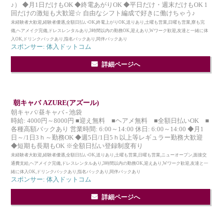
♪） ◆月1日だけもOK ◆終電あがりOK ◆平日だけ・週末だけもOK 1
回だけの激短も大歓迎☆ 自由なシフト編成で好きに働けちゃう♪
未経験者大歓迎,経験者優遇,全額日払いOK,終電上がりOK,送りあり,土曜も営業,日曜も営業,寮も完
備,ヘアメイク完備,ドレスレンタルあり,3時間以内の勤務OK,迎えあり,Wワーク歓迎,友達と一緒に体
入OK,ドリンクバックあり,指名バックあり,同伴バックあり
スポンサー: 体入ドットコム
詳細ページへ
朝キャバ AZURE(アズール)
朝キャバ/昼キャバ - 池袋
時給: 4000円～8000円 ■迎え無料 ■ヘアメ無料 ■全額日払いOK ■
各種高額バックあり 営業時間: 6:00～14:00 休日: 6:00～14:00 ◆月1
日～/1日3ｈ～勤務OK ◆週5日/1日5ｈ以上等レギュラー勤務大歓迎
◆短期も長期もOK ※全額日払い登録制度有り
未経験者大歓迎,経験者優遇,全額日払いOK,送りあり,土曜も営業,日曜も営業,ニューオープン,面接交
通費支給,ヘアメイク完備,ドレスレンタルあり,3時間以内の勤務OK,迎えあり,Wワーク歓迎,友達と一
緒に体入OK,ドリンクバックあり,指名バックあり,同伴バックあり
スポンサー: 体入ドットコム
詳細ページへ