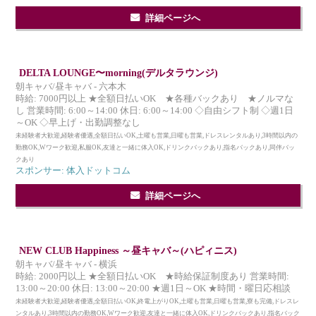
詳細ページへ
DELTA LOUNGE〜morning(デルタラウンジ)
朝キャバ/昼キャバ - 六本木
時給: 7000円以上 ★全額日払いOK ★各種バックあり ★ノルマな
し 営業時間: 6:00～14:00 休日: 6:00～14:00 ◇自由シフト制 ◇週1日
～OK ◇早上げ・出勤調整なし
未経験者大歓迎,経験者優遇,全額日払いOK,土曜も営業,日曜も営業,ドレスレンタルあり,3時間以内の
勤務OK,Wワーク歓迎,私服OK,友達と一緒に体入OK,ドリンクバックあり,指名バックあり,同伴バッ
クあり
スポンサー: 体入ドットコム
詳細ページへ
NEW CLUB Happiness ～昼キャバ～(ハピィニス)
朝キャバ/昼キャバ - 横浜
時給: 2000円以上 ★全額日払いOK ★時給保証制度あり 営業時間:
13:00～20:00 休日: 13:00～20:00 ★週1日～OK ★時間・曜日応相談
未経験者大歓迎,経験者優遇,全額日払いOK,終電上がりOK,土曜も営業,日曜も営業,寮も完備,ドレスレ
ンタルあり,3時間以内の勤務OK,Wワーク歓迎,友達と一緒に体入OK,ドリンクバックあり,指名バック