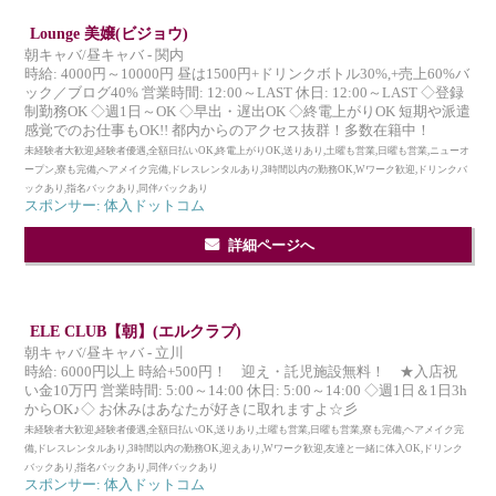
Lounge 美嬢(ビジョウ)
朝キャバ/昼キャバ - 関内
時給: 4000円～10000円 昼は1500円+ドリンクボトル30%,+売上60%バ
ック／ブログ40% 営業時間: 12:00～LAST 休日: 12:00～LAST ◇登録
制勤務OK ◇週1日～OK ◇早出・遅出OK ◇終電上がりOK 短期や派遣
感覚でのお仕事もOK!! 都内からのアクセス抜群！多数在籍中！
未経験者大歓迎,経験者優遇,全額日払いOK,終電上がりOK,送りあり,土曜も営業,日曜も営業,ニューオ
ープン,寮も完備,ヘアメイク完備,ドレスレンタルあり,3時間以内の勤務OK,Wワーク歓迎,ドリンクバ
ックあり,指名バックあり,同伴バックあり
スポンサー: 体入ドットコム
詳細ページへ
ELE CLUB【朝】(エルクラブ)
朝キャバ/昼キャバ - 立川
時給: 6000円以上 時給+500円！ 迎え・託児施設無料！ ★入店祝
い金10万円 営業時間: 5:00～14:00 休日: 5:00～14:00 ◇週1日＆1日3h
からOK♪◇ お休みはあなたが好きに取れますよ☆彡
未経験者大歓迎,経験者優遇,全額日払いOK,送りあり,土曜も営業,日曜も営業,寮も完備,ヘアメイク完
備,ドレスレンタルあり,3時間以内の勤務OK,迎えあり,Wワーク歓迎,友達と一緒に体入OK,ドリンク
バックあり,指名バックあり,同伴バックあり
スポンサー: 体入ドットコム