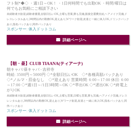
フト制*◆◇ ・週1日～OK！ ・1日何時間でも出勤OK ・時間/曜日は
何でもお気軽にご相談下さい
未経験者大歓迎,経験者優遇,全額日払いOK,土曜も営業,寮も完備,面接交通費支給,ヘアメイク完備,ド
レスレンタルあり,3時間以内の勤務OK,迎えあり,Wワーク歓迎,友達と一緒に体入OK,ドリンクバック
あり,指名バックあり,同伴バックあり
スポンサー: 体入ドットコム
詳細ページへ
【朝・昼】CLUB TIAANA(ティアーナ)
朝キャバ/昼キャバ - 吉祥寺
時給: 3500円～5000円 ◇*全額日払いOK ◇*各種高額バックあり
◇*ノルマ・罰金なし ◇*迎えあり 営業時間: 6:00～17:00 休日: 6:00
～17:00 ◇*週1日～/1日3時間～OK ◇*早出OK ◇*遅出OK ◇*終電上
がりOK
未経験者大歓迎,経験者優遇,全額日払いOK,土曜も営業,日曜も営業,寮も完備,ヘアメイク完備,ドレス
レンタルあり,3時間以内の勤務OK,迎えあり,Wワーク歓迎,友達と一緒に体入OK,指名バックあり,同
伴バックあり
スポンサー: 体入ドットコム
詳細ページへ