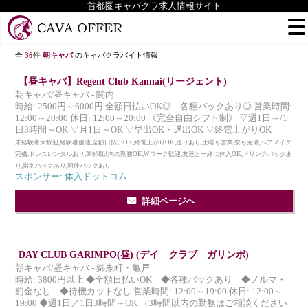
首都圏キャバクラ求人情報サイト
全
36
件
朝キャバ
のキャバクラバイト情報
【昼キャバ】Regent Club Kannai(リージェント)
朝キャバ/昼キャバ - 関内
時給: 2500円～6000円 全額日払いOK◎ 各種バックあり◎ 営業時間:
12:00～20:00 休日: 12:00～20:00 《完全自由シフト制》 ▽週1日～/1
日3時間～OK ▽月1日～OK ▽早出OK・遅出OK ▽終電上がりOK
未経験者大歓迎,経験者優遇,全額日払いOK,終電上がりOK,送りあり,土曜も営業,寮も完備,ヘアメイク
完備,ドレスレンタルあり,3時間以内の勤務OK,Wワーク歓迎,友達と一緒に体入OK,ドリンクバックあ
り,指名バックあり,同伴バックあり
スポンサー: 体入ドットコム
詳細ページへ
DAY CLUB GARIMPO(昼) (デイ クラブ ガリンポ)
朝キャバ/昼キャバ - 錦糸町・亀戸
時給: 3800円以上 ◆全額日払いOK ◆各種バックあり ◆ノルマ・
罰金なし ◆待機カットなし 営業時間: 12:00～19:00 休日: 12:00～
19:00 ◆週1日／1日3時間～OK （3時間以内の勤務はご相談ください