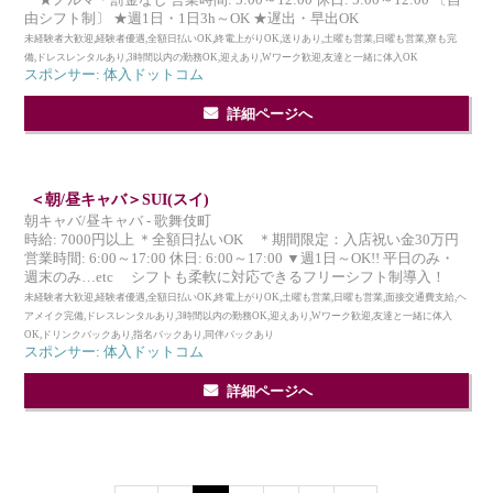
★ノルマ・罰金なし 営業時間: 5:00～12:00 休日: 5:00～12:00 〔自
由シフト制〕 ★週1日・1日3h～OK ★遅出・早出OK
未経験者大歓迎,経験者優遇,全額日払いOK,終電上がりOK,送りあり,土曜も営業,日曜も営業,寮も完
備,ドレスレンタルあり,3時間以内の勤務OK,迎えあり,Wワーク歓迎,友達と一緒に体入OK
スポンサー: 体入ドットコム
詳細ページへ
＜朝/昼キャバ＞SUI(スイ)
朝キャバ/昼キャバ - 歌舞伎町
時給: 7000円以上 ＊全額日払いOK ＊期間限定：入店祝い金30万円
営業時間: 6:00～17:00 休日: 6:00～17:00 ▼週1日～OK!! 平日のみ・
週末のみ…etc シフトも柔軟に対応できるフリーシフト制導入！
未経験者大歓迎,経験者優遇,全額日払いOK,終電上がりOK,土曜も営業,日曜も営業,面接交通費支給,ヘ
アメイク完備,ドレスレンタルあり,3時間以内の勤務OK,迎えあり,Wワーク歓迎,友達と一緒に体入
OK,ドリンクバックあり,指名バックあり,同伴バックあり
スポンサー: 体入ドットコム
詳細ページへ