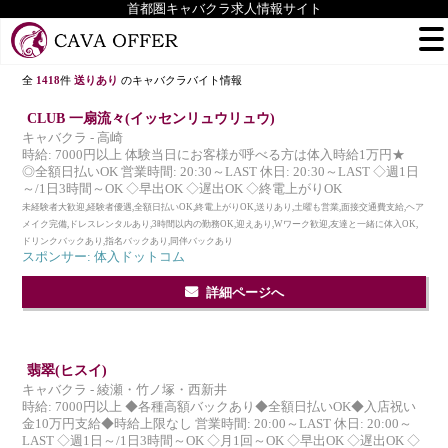
首都圏キャバクラ求人情報サイト
全
1418
件
送りあり
のキャバクラバイト情報
CLUB 一扇流々(イッセンリュウリュウ)
キャバクラ - 高崎
時給: 7000円以上 体験当日にお客様が呼べる方は体入時給1万円★
◎全額日払いOK 営業時間: 20:30～LAST 休日: 20:30～LAST ◇週1日
～/1日3時間～OK ◇早出OK ◇遅出OK ◇終電上がりOK
未経験者大歓迎,経験者優遇,全額日払いOK,終電上がりOK,送りあり,土曜も営業,面接交通費支給,ヘア
メイク完備,ドレスレンタルあり,3時間以内の勤務OK,迎えあり,Wワーク歓迎,友達と一緒に体入OK,
ドリンクバックあり,指名バックあり,同伴バックあり
スポンサー: 体入ドットコム
詳細ページへ
翡翠(ヒスイ)
キャバクラ - 綾瀬・竹ノ塚・西新井
時給: 7000円以上 ◆各種高額バックあり◆全額日払いOK◆入店祝い
金10万円支給◆時給上限なし 営業時間: 20:00～LAST 休日: 20:00～
LAST ◇週1日～/1日3時間～OK ◇月1回～OK ◇早出OK ◇遅出OK ◇