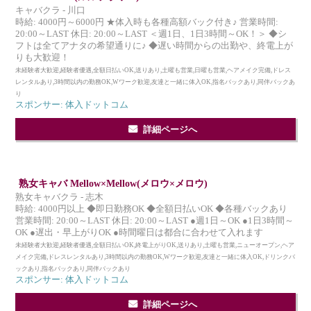
キャバクラ - 川口
時給: 4000円～6000円 ★体入時も各種高額バック付き♪ 営業時間:
20:00～LAST 休日: 20:00～LAST ＜週1日、1日3時間～OK！＞ ◆シ
フトは全てアナタの希望通りに♪ ◆遅い時間からの出勤や、終電上が
りも大歓迎！
未経験者大歓迎,経験者優遇,全額日払いOK,送りあり,土曜も営業,日曜も営業,ヘアメイク完備,ドレス
レンタルあり,3時間以内の勤務OK,Wワーク歓迎,友達と一緒に体入OK,指名バックあり,同伴バックあ
り
スポンサー: 体入ドットコム
詳細ページへ
熟女キャバ Mellow×Mellow(メロウ×メロウ)
熟女キャバクラ - 志木
時給: 4000円以上 ◆即日勤務OK ◆全額日払いOK ◆各種バックあり
営業時間: 20:00～LAST 休日: 20:00～LAST ●週1日～OK ●1日3時間～
OK ●遅出・早上がりOK ●時間曜日は都合に合わせて入れます
未経験者大歓迎,経験者優遇,全額日払いOK,終電上がりOK,送りあり,土曜も営業,ニューオープン,ヘア
メイク完備,ドレスレンタルあり,3時間以内の勤務OK,Wワーク歓迎,友達と一緒に体入OK,ドリンクバ
ックあり,指名バックあり,同伴バックあり
スポンサー: 体入ドットコム
詳細ページへ