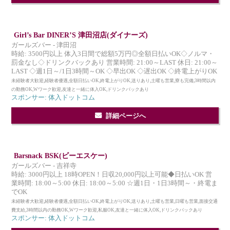
Girl’s Bar DINER’S 津田沼店(ダイナーズ)
ガールズバー - 津田沼
時給: 3500円以上 体入3日間で総額5万円◎全額日払いOK◇ノルマ・
罰金なし◇ドリンクバックあり 営業時間: 21:00～LAST 休日: 21:00～
LAST ◇週1日～/1日3時間～OK ◇早出OK ◇遅出OK ◇終電上がりOK
未経験者大歓迎,経験者優遇,全額日払いOK,終電上がりOK,送りあり,土曜も営業,寮も完備,3時間以内
の勤務OK,Wワーク歓迎,友達と一緒に体入OK,ドリンクバックあり
スポンサー: 体入ドットコム
詳細ページへ
Barsnack BSK(ビーエスケー)
ガールズバー - 吉祥寺
時給: 3000円以上 18時OPEN！日収20,000円以上可能◆日払いOK 営
業時間: 18:00～5:00 休日: 18:00～5:00 ☆週1日・1日3時間～・終電ま
でOK
未経験者大歓迎,経験者優遇,全額日払いOK,終電上がりOK,送りあり,土曜も営業,日曜も営業,面接交通
費支給,3時間以内の勤務OK,Wワーク歓迎,私服OK,友達と一緒に体入OK,ドリンクバックあり
スポンサー: 体入ドットコム