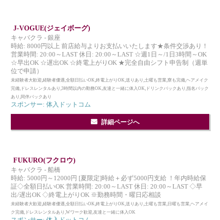
J-VOGUE(ジェイボーグ)
キャバクラ - 銀座
時給: 8000円以上 前店給与よりお支払いいたします★条件交渉あり！
営業時間: 20:00～LAST 休日: 20:00～LAST ☆週1日～/1日3時間～OK
☆早出OK ☆遅出OK ☆終電上がりOK ★完全自由シフト申告制（週単
位で申請）
未経験者大歓迎,経験者優遇,全額日払いOK,終電上がりOK,送りあり,土曜も営業,寮も完備,ヘアメイク
完備,ドレスレンタルあり,3時間以内の勤務OK,友達と一緒に体入OK,ドリンクバックあり,指名バック
あり,同伴バックあり
スポンサー: 体入ドットコム
詳細ページへ
FUKURO(フクロウ)
キャバクラ - 船橋
時給: 5000円～12000円 [夏限定]時給＋必ず5000円支給 ！年内時給保
証◇全額日払いOK 営業時間: 20:00～LAST 休日: 20:00～LAST ◇早
出/遅出OK ◇終電上がりOK ※勤務時間・曜日応相談
未経験者大歓迎,経験者優遇,全額日払いOK,終電上がりOK,送りあり,土曜も営業,日曜も営業,ヘアメイ
ク完備,ドレスレンタルあり,Wワーク歓迎,友達と一緒に体入OK