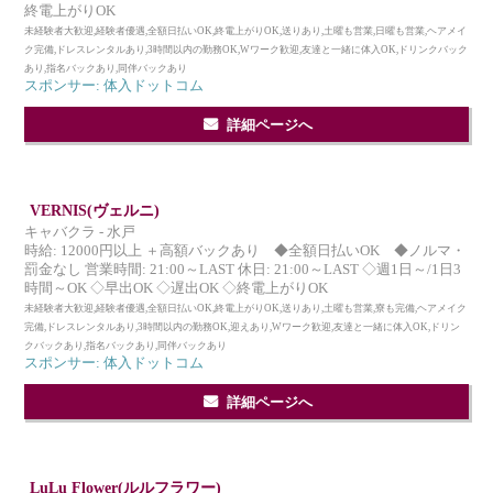
終電上がりOK
未経験者大歓迎,経験者優遇,全額日払いOK,終電上がりOK,送りあり,土曜も営業,日曜も営業,ヘアメイ
ク完備,ドレスレンタルあり,3時間以内の勤務OK,Wワーク歓迎,友達と一緒に体入OK,ドリンクバック
あり,指名バックあり,同伴バックあり
スポンサー: 体入ドットコム
詳細ページへ
VERNIS(ヴェルニ)
キャバクラ - 水戸
時給: 12000円以上 ＋高額バックあり ◆全額日払いOK ◆ノルマ・
罰金なし 営業時間: 21:00～LAST 休日: 21:00～LAST ◇週1日～/1日3
時間～OK ◇早出OK ◇遅出OK ◇終電上がりOK
未経験者大歓迎,経験者優遇,全額日払いOK,終電上がりOK,送りあり,土曜も営業,寮も完備,ヘアメイク
完備,ドレスレンタルあり,3時間以内の勤務OK,迎えあり,Wワーク歓迎,友達と一緒に体入OK,ドリン
クバックあり,指名バックあり,同伴バックあり
スポンサー: 体入ドットコム
詳細ページへ
LuLu Flower(ルルフラワー)