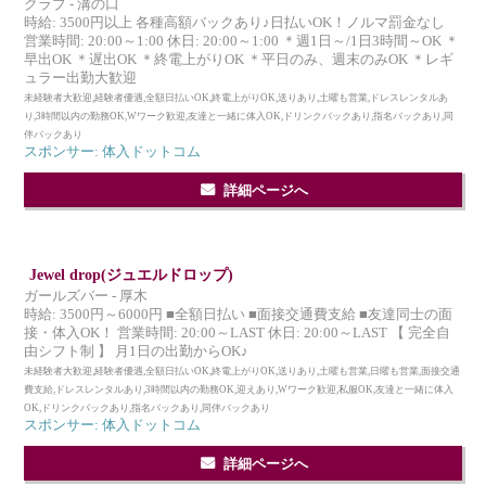
クラブ - 溝の口
時給: 3500円以上 各種高額バックあり♪日払いOK！ノルマ罰金なし
営業時間: 20:00～1:00 休日: 20:00～1:00 ＊週1日～/1日3時間～OK ＊
早出OK ＊遅出OK ＊終電上がりOK ＊平日のみ、週末のみOK ＊レギ
ュラー出勤大歓迎
未経験者大歓迎,経験者優遇,全額日払いOK,終電上がりOK,送りあり,土曜も営業,ドレスレンタルあ
り,3時間以内の勤務OK,Wワーク歓迎,友達と一緒に体入OK,ドリンクバックあり,指名バックあり,同
伴バックあり
スポンサー: 体入ドットコム
詳細ページへ
Jewel drop(ジュエルドロップ)
ガールズバー - 厚木
時給: 3500円～6000円 ■全額日払い ■面接交通費支給 ■友達同士の面
接・体入OK！ 営業時間: 20:00～LAST 休日: 20:00～LAST 【 完全自
由シフト制 】 月1日の出勤からOK♪
未経験者大歓迎,経験者優遇,全額日払いOK,終電上がりOK,送りあり,土曜も営業,日曜も営業,面接交通
費支給,ドレスレンタルあり,3時間以内の勤務OK,迎えあり,Wワーク歓迎,私服OK,友達と一緒に体入
OK,ドリンクバックあり,指名バックあり,同伴バックあり
スポンサー: 体入ドットコム
詳細ページへ