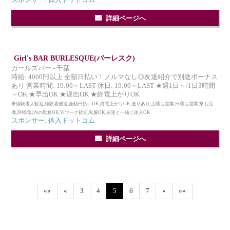
スポンサー: 体入ドットコム
詳細ページへ
Girl's BAR BURLESQUE(バーレスク)
ガールズバー - 千葉
時給: 4000円以上 全額日払い！ノルマなし◎友達紹介で別途ボーナス
あり 営業時間: 19:00～LAST 休日: 19:00～LAST ★週1日～/1日3時間
～OK ★早出OK ★遅出OK ★終電上がりOK
未経験者大歓迎,経験者優遇,全額日払いOK,終電上がりOK,送りあり,土曜も営業,日曜も営業,寮も完
備,3時間以内の勤務OK,Wワーク歓迎,私服OK,友達と一緒に体入OK
スポンサー: 体入ドットコム
詳細ページへ
««
«
3
4
5
6
7
»
»»