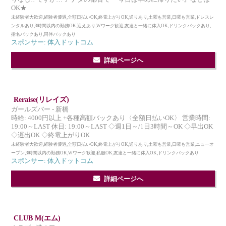
OK★
未経験者大歓迎,経験者優遇,全額日払いOK,終電上がりOK,送りあり,土曜も営業,日曜も営業,ドレスレ
ンタルあり,3時間以内の勤務OK,迎えあり,Wワーク歓迎,友達と一緒に体入OK,ドリンクバックあり,
指名バックあり,同伴バックあり
スポンサー: 体入ドットコム
詳細ページへ
Reraise(リレイズ)
ガールズバー - 新橋
時給: 4000円以上 +各種高額バックあり〈全額日払いOK〉 営業時間:
19:00～LAST 休日: 19:00～LAST ◇週1日～/1日3時間～OK ◇早出OK
◇遅出OK ◇終電上がりOK
未経験者大歓迎,経験者優遇,全額日払いOK,終電上がりOK,送りあり,土曜も営業,日曜も営業,ニューオ
ープン,3時間以内の勤務OK,Wワーク歓迎,私服OK,友達と一緒に体入OK,ドリンクバックあり
スポンサー: 体入ドットコム
詳細ページへ
CLUB M(エム)