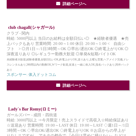
詳細ページへ
club chagall(シャガール)
クラブ - 関内
時給: 5000円以上 当日のお給料は全額日払い◎ ★経験者優遇 ★売
上バックもあり 営業時間: 20:00～1:00 休日: 20:00～1:00 < 自由シ
フト > ◎月1日～/1日3時間～OK ◎早出/遅出OK ◎終電上がりOK ◎
深夜送りあり ◎レギュラー勤務大歓迎 ◎単発&短期バイトOK
未経験者大歓迎,経験者優遇,全額日払いOK,終電上がりOK,送りあり,土曜も営業,ヘアメイク完備,ドレ
スレンタルあり,3時間以内の勤務OK,Wワーク歓迎,友達と一緒に体入OK,指名バックあり,同伴バック
あり
スポンサー: 体入ドットコム
詳細ページへ
Lady`s Bar Romy(ロミー)
ガールズバー - 成田・四街道
時給: 3000円以上 ⇒今月限定！売上スライドで高収入☆時給保証あり
☆送迎あり 営業時間: 19:00～LAST 休日: 19:00～LAST ◇週1日～/1日
3時間～OK ◇早出OK/遅出OK ◇終電上がりOK ※お店からの早上が
りなし!! ですが… アナタの都合で 『今日は早めに帰りたい』などは