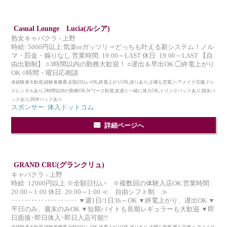
Casual Lounge Lucia(ルシア)
熟女キャバクラ - 上野
時給: 5000円以上 気楽orガッツリ⇒どっちも叶える新システム！ノル
マ・罰金・煽りなし 営業時間: 19:00～LAST 休日: 19:00～LAST 【自
由出勤制】 ○3時間以内の勤務大歓迎！ ○遅出＆早出OK ◯終電上がり
OK ○時間・曜日応相談
未経験者大歓迎,経験者優遇,全額日払いOK,終電上がりOK,送りあり,土曜も営業,ヘアメイク完備,ドレ
スレンタルあり,3時間以内の勤務OK,Wワーク歓迎,友達と一緒に体入OK,ドリンクバックあり,指名バ
ックあり,同伴バックあり
スポンサー: 体入ドットコム
詳細ページへ
GRAND CRU(グランクリュ)
キャバクラ - 上野
時給: 12000円以上 ※全額日払い ※複数回の体験入店OK 営業時間:
20:00～1:00 休日: 20:00～1:00 ≪ 自由シフト制 ≫
‥‥‥‥‥‥‥‥‥‥ ▼週1日/1日3h～OK ▼終電上がり、遅出OK ▼
平日のみ、週末のみOK ▼短期バイトも長期レギュラーも大歓迎 ▼即
日面接･即日体入･即日入店可能!!