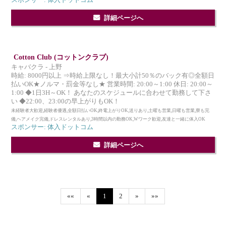
スポンサー: 体入ドットコム
詳細ページへ
Cotton Club (コットンクラブ)
キャバクラ - 上野
時給: 8000円以上 ⇒時給上限なし！最大小計50％のバック有◎全額日
払いOK★ノルマ・罰金等なし★ 営業時間: 20:00～1:00 休日: 20:00～
1:00 ◆1日3H～OK！ あなたのスケジュールに合わせて勤務して下さ
い ◆22:00、23:00の早上がりもOK！
未経験者大歓迎,経験者優遇,全額日払いOK,終電上がりOK,送りあり,土曜も営業,日曜も営業,寮も完
備,ヘアメイク完備,ドレスレンタルあり,3時間以内の勤務OK,Wワーク歓迎,友達と一緒に体入OK
スポンサー: 体入ドットコム
詳細ページへ
««
«
1
2
»
»»