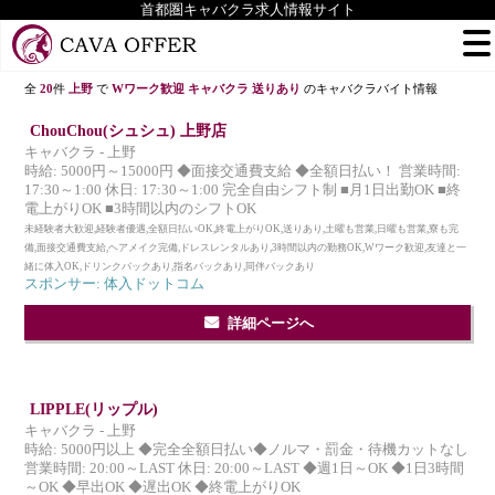
首都圏キャバクラ求人情報サイト
全
20
件
上野
で
Wワーク歓迎 キャバクラ 送りあり
のキャバクラバイト情報
ChouChou(シュシュ) 上野店
キャバクラ - 上野
時給: 5000円～15000円 ◆面接交通費支給 ◆全額日払い！ 営業時間:
17:30～1:00 休日: 17:30～1:00 完全自由シフト制 ■月1日出勤OK ■終
電上がりOK ■3時間以内のシフトOK
未経験者大歓迎,経験者優遇,全額日払いOK,終電上がりOK,送りあり,土曜も営業,日曜も営業,寮も完
備,面接交通費支給,ヘアメイク完備,ドレスレンタルあり,3時間以内の勤務OK,Wワーク歓迎,友達と一
緒に体入OK,ドリンクバックあり,指名バックあり,同伴バックあり
スポンサー: 体入ドットコム
詳細ページへ
LIPPLE(リップル)
キャバクラ - 上野
時給: 5000円以上 ◆完全全額日払い◆ノルマ・罰金・待機カットなし
営業時間: 20:00～LAST 休日: 20:00～LAST ◆週1日～OK ◆1日3時間
～OK ◆早出OK ◆遅出OK ◆終電上がりOK