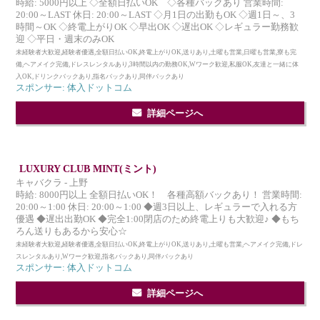
時給: 5000円以上 ◇全額日払いOK ◇各種バックあり 営業時間:
20:00～LAST 休日: 20:00～LAST ◇月1日の出勤もOK ◇週1日～、3
時間～OK ◇終電上がりOK ◇早出OK ◇遅出OK ◇レギュラー勤務歓
迎 ◇平日・週末のみOK
未経験者大歓迎,経験者優遇,全額日払いOK,終電上がりOK,送りあり,土曜も営業,日曜も営業,寮も完
備,ヘアメイク完備,ドレスレンタルあり,3時間以内の勤務OK,Wワーク歓迎,私服OK,友達と一緒に体
入OK,ドリンクバックあり,指名バックあり,同伴バックあり
スポンサー: 体入ドットコム
詳細ページへ
LUXURY CLUB MINT(ミント)
キャバクラ - 上野
時給: 8000円以上 全額日払いOK！ 各種高額バックあり！ 営業時間:
20:00～1:00 休日: 20:00～1:00 ◆週3日以上、レギュラーで入れる方
優遇 ◆遅出出勤OK ◆完全1:00閉店のため終電上りも大歓迎♪ ◆もち
ろん送りもあるから安心☆
未経験者大歓迎,経験者優遇,全額日払いOK,終電上がりOK,送りあり,土曜も営業,ヘアメイク完備,ドレ
スレンタルあり,Wワーク歓迎,指名バックあり,同伴バックあり
スポンサー: 体入ドットコム
詳細ページへ