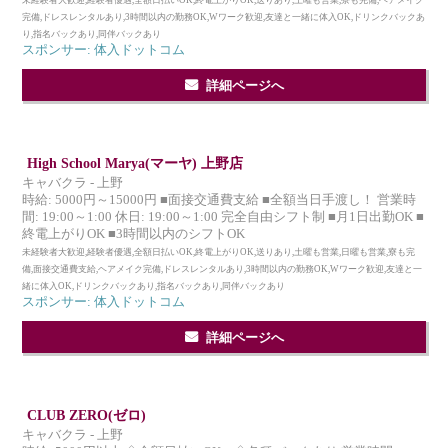
未経験者大歓迎,経験者優遇,全額日払いOK,終電上がりOK,送りあり,土曜も営業,寮も完備,ヘアメイク
完備,ドレスレンタルあり,3時間以内の勤務OK,Wワーク歓迎,友達と一緒に体入OK,ドリンクバックあ
り,指名バックあり,同伴バックあり
スポンサー: 体入ドットコム
詳細ページへ
High School Marya(マーヤ) 上野店
キャバクラ - 上野
時給: 5000円～15000円 ■面接交通費支給 ■全額当日手渡し！ 営業時
間: 19:00～1:00 休日: 19:00～1:00 完全自由シフト制 ■月1日出勤OK ■
終電上がりOK ■3時間以内のシフトOK
未経験者大歓迎,経験者優遇,全額日払いOK,終電上がりOK,送りあり,土曜も営業,日曜も営業,寮も完
備,面接交通費支給,ヘアメイク完備,ドレスレンタルあり,3時間以内の勤務OK,Wワーク歓迎,友達と一
緒に体入OK,ドリンクバックあり,指名バックあり,同伴バックあり
スポンサー: 体入ドットコム
詳細ページへ
CLUB ZERO(ゼロ)
キャバクラ - 上野