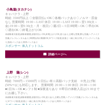
小鳥遊(タカナシ)
キャバクラ - 上野
時給: 3500円以上 ◇全額日払いOK◇各種バックあり◇ノルマ・罰金
なし 営業時間: 19:00～LAST 休日: 19:00～LAST 19:00～翌1:00(火～
金) 19:00～翌0:30(土・月・祝日) ◇週2日～/1日3時間～OK ◇早出OK
◇遅出OK ◇終電上がりOK
未経験者大歓迎,経験者優遇,全額日払いOK,終電上がりOK,送りあり,土曜も営業,寮も完備,ヘアメイク
完備,ドレスレンタルあり,3時間以内の勤務OK,Wワーク歓迎,友達と一緒に体入OK,ドリンクバックあ
り,指名バックあり,同伴バックあり
スポンサー: 体入ドットコム
詳細ページへ
上野 蓮(レン)
キャバクラ - 上野
時給: 7000円～15000円 ☆日払い有☆高額バック支給 ※売上げ制
(50%〜)にも対応します。 営業時間: 20:00～1:00 休日: 20:00～1:00
■1日3h～OK ■シフト制 ■深夜送りあり ※即日の体験入店は21:00まで
にお越し下さい。
未経験者大歓迎,経験者優遇,全額日払いOK,送りあり,土曜も営業,ヘアメイク完備,ドレスレンタルあ
り,Wワーク歓迎,友達と一緒に体入OK,指名バックあり,同伴バックあり