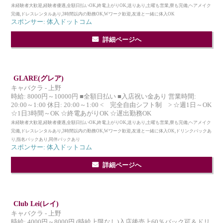
未経験者大歓迎,経験者優遇,全額日払いOK,終電上がりOK,送りあり,土曜も営業,寮も完備,ヘアメイク
完備,ドレスレンタルあり,3時間以内の勤務OK,Wワーク歓迎,友達と一緒に体入OK
スポンサー: 体入ドットコム
詳細ページへ
GLARE(グレア)
キャバクラ - 上野
時給: 8000円～10000円 ■全額日払い ■入店祝い金あり 営業時間:
20:00～1:00 休日: 20:00～1:00 < 完全自由シフト制 > ☆週1日～OK
☆1日3時間～OK ☆終電あがりOK ☆遅出勤務OK
未経験者大歓迎,経験者優遇,全額日払いOK,終電上がりOK,送りあり,土曜も営業,寮も完備,ヘアメイク
完備,ドレスレンタルあり,3時間以内の勤務OK,Wワーク歓迎,友達と一緒に体入OK,ドリンクバックあ
り,指名バックあり,同伴バックあり
スポンサー: 体入ドットコム
詳細ページへ
Club Lei(レイ)
キャバクラ - 上野
時給: 4000円～8000円 (時給上限なし)入店後売上60％バック可＆ドリ