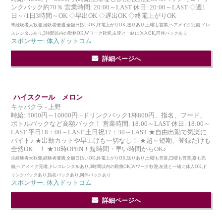
ンクバック約70％ 営業時間: 20:00～LAST 休日: 20:00～LAST ◇週1
日～/1日3時間～OK ◇早出OK ◇遅出OK ◇終電上がりOK
未経験者大歓迎,経験者優遇,全額日払いOK,終電上がりOK,送りあり,土曜も営業,ヘアメイク完備,ドレ
スレンタルあり,3時間以内の勤務OK,Wワーク歓迎,友達と一緒に体入OK,同伴バックあり
スポンサー: 体入ドットコム
詳細ページへ
ハイスクール メロン
キャバクラ - 上野
時給: 5000円～10000円 +ドリンクバック1杯800円、指名、フード、
ボトルバックなど高額バック！ 営業時間: 18:00～LAST 休日: 18:00～
LAST 平日18：00～LAST 土日祝17：30～LAST ★自由出勤で気楽に
バイト♪ ★出勤カットや早上げも一切なし！ ★超～短期、登録だけも
全然OK ！ ★18時OPEN！短時間・早い時間からOK♪
未経験者大歓迎,経験者優遇,全額日払いOK,終電上がりOK,送りあり,土曜も営業,日曜も営業,寮も完
備,ヘアメイク完備,ドレスレンタルあり,3時間以内の勤務OK,Wワーク歓迎,友達と一緒に体入OK,ド
リンクバックあり,指名バックあり,同伴バックあり
スポンサー: 体入ドットコム
詳細ページへ