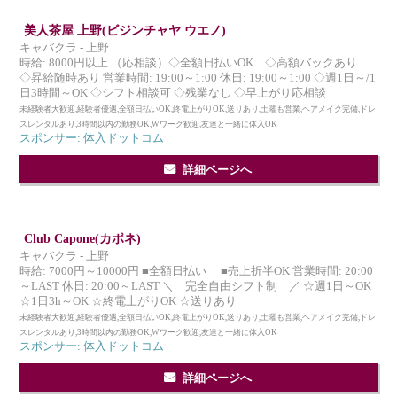
美人茶屋 上野(ビジンチャヤ ウエノ)
キャバクラ - 上野
時給: 8000円以上 （応相談）◇全額日払いOK ◇高額バックあり
◇昇給随時あり 営業時間: 19:00～1:00 休日: 19:00～1:00 ◇週1日～/1
日3時間～OK ◇シフト相談可 ◇残業なし ◇早上がり応相談
未経験者大歓迎,経験者優遇,全額日払いOK,終電上がりOK,送りあり,土曜も営業,ヘアメイク完備,ドレ
スレンタルあり,3時間以内の勤務OK,Wワーク歓迎,友達と一緒に体入OK
スポンサー: 体入ドットコム
詳細ページへ
Club Capone(カポネ)
キャバクラ - 上野
時給: 7000円～10000円 ■全額日払い ■売上折半OK 営業時間: 20:00
～LAST 休日: 20:00～LAST ＼ 完全自由シフト制 ／ ☆週1日～OK
☆1日3h～OK ☆終電上がりOK ☆送りあり
未経験者大歓迎,経験者優遇,全額日払いOK,終電上がりOK,送りあり,土曜も営業,ヘアメイク完備,ドレ
スレンタルあり,3時間以内の勤務OK,Wワーク歓迎,友達と一緒に体入OK
スポンサー: 体入ドットコム
詳細ページへ